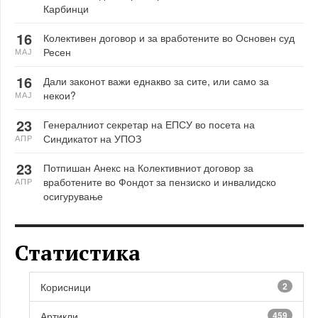
Карбинци
16
Колективен договор и за вработените во Основен суд
Ресен
МАЈ
16
Дали законот важи еднакво за сите, или само за
некои?
МАЈ
23
Генералниот секретар на ЕПСУ во посета на
Синдикатот на УПОЗ
АПР
23
Потпишан Анекс на Колективниот договор за
вработените во Фондот за пензиско и инвалидско
АПР
осигурување
Статистика
Корисници
2
Артикли
459