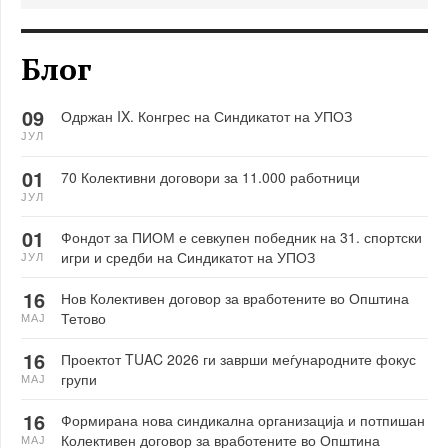
Блог
09
Одржан IX. Конгрес на Синдикатот на УПОЗ
ЈУЛ
01
70 Колективни договори за 11.000 работници
ЈУЛ
01
Фондот за ПИОМ е севкупен победник на 31. спортски
игри и средби на Синдикатот на УПОЗ
ЈУЛ
16
Нов Колективен договор за вработените во Општина
Тетово
МАЈ
16
Проектот TUAC 2026 ги заврши меѓународните фокус
групи
МАЈ
16
Формирана нова синдикална организација и потпишан
Колективен договор за вработените во Општина
МАЈ