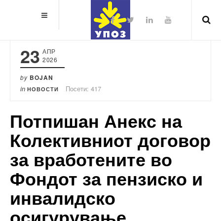
23
АПР
2026
by
BOJAN
in
Посети: 417
НОВОСТИ
Потпишан Анекс на
Колективниот договор
за вработените во
Фондот за пензиско и
инвалидско
осигурување