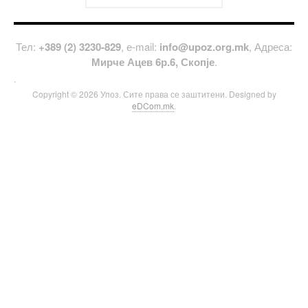
Тел:
+389 (2) 3230-829
, е-mail:
info@upoz.org.mk
, Адреса:
Мирче Ацев 6р.6, Скопје
.
.
Copyright © 2026 Упоз. Сите права се заштитени. Designed by
eDCom.mk
.