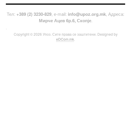
Тел:
+389 (2) 3230-829
, е-mail:
info@upoz.org.mk
, Адреса:
Мирче Ацев 6р.6, Скопје
.
.
Copyright © 2026 Упоз. Сите права се заштитени. Designed by
eDCom.mk
.