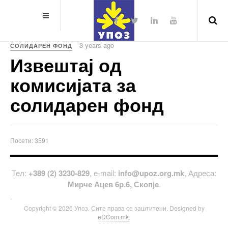
3 years ago
СОЛИДАРЕН ФОНД
Извештај од
комисијата за
солидарен фонд
Посети: 3591
Тел:
+389 (2) 3230-829
, е-mail:
info@upoz.org.mk
, Адреса:
Мирче Ацев 6р.6, Скопје
.
.
Copyright © 2026 Упоз. Сите права се заштитени. Designed by
eDCom.mk
.