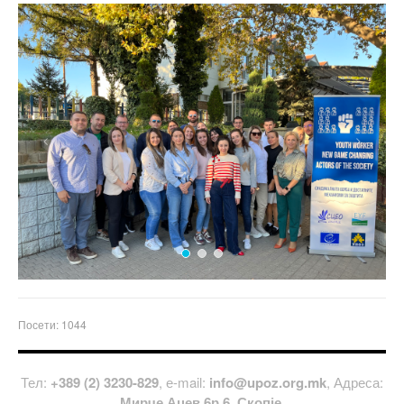
Previous
Next
Посети: 1044
Тел:
+389 (2) 3230-829
, е-mail:
info@upoz.org.mk
, Адреса:
Мирче Ацев 6р.6, Скопје
.