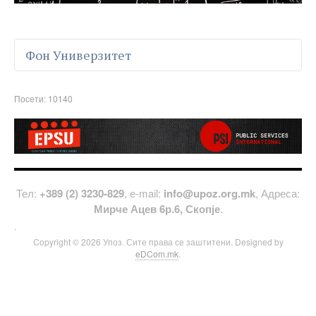
Фон Универзитет
Посети: 10140
Тел:
+389 (2) 3230-829
, е-mail:
info@upoz.org.mk
, Адреса:
Мирче Ацев 6р.6, Скопје
.
.
Copyright © 2026 Упоз. Сите права се заштитени. Designed by
eDCom.mk
.