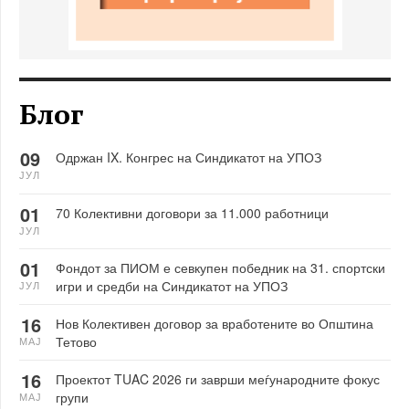
Блог
09
Одржан IX. Конгрес на Синдикатот на УПОЗ
ЈУЛ
01
70 Колективни договори за 11.000 работници
ЈУЛ
01
Фондот за ПИОМ е севкупен победник на 31. спортски
игри и средби на Синдикатот на УПОЗ
ЈУЛ
16
Нов Колективен договор за вработените во Општина
Тетово
МАЈ
16
Проектот TUAC 2026 ги заврши меѓународните фокус
групи
МАЈ