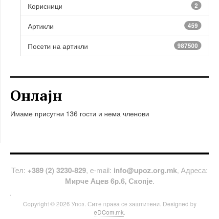
Корисници
2
Артикли
459
Посети на артикли
987500
Онлајн
Имаме присутни 136 гости и нема членови
Тел:
+389 (2) 3230-829
, е-mail:
info@upoz.org.mk
, Адреса:
Мирче Ацев 6р.6, Скопје
.
.
Copyright © 2026 Упоз. Сите права се заштитени. Designed by
eDCom.mk
.