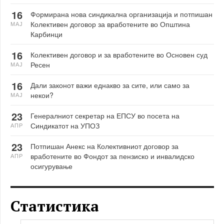
16
Формирана нова синдикална организација и потпишан
Колективен договор за вработените во Општина
МАЈ
Карбинци
16
Колективен договор и за вработените во Основен суд
Ресен
МАЈ
16
Дали законот важи еднакво за сите, или само за
некои?
МАЈ
23
Генералниот секретар на ЕПСУ во посета на
Синдикатот на УПОЗ
АПР
23
Потпишан Анекс на Колективниот договор за
вработените во Фондот за пензиско и инвалидско
АПР
осигурување
Статистика