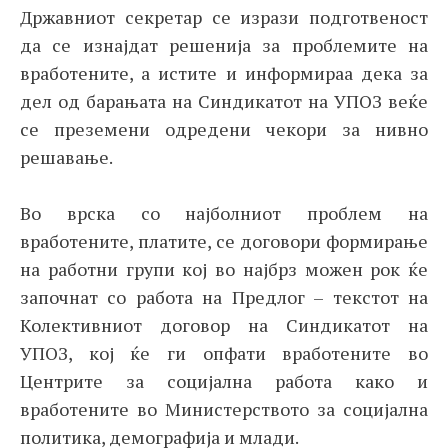
Државниот секретар се изрази подготвеност
да се изнајдат решенија за проблемите на
вработените, а истите и информираа дека за
дел од барањата на Синдикатот на УПОЗ веќе
се преземени одредени чекори за нивно
решавање.
Во врска со најболниот проблем на
вработените, платите, се договори формирање
на работни групи кој во најбрз можен рок ќе
започнат со работа на Предлог – текстот на
Колективниот договор на Синдикатот на
УПОЗ, кој ќе ги опфати вработените во
Центрите за социјална работа како и
вработените во Министерството за социјална
политика, демографија и млади.