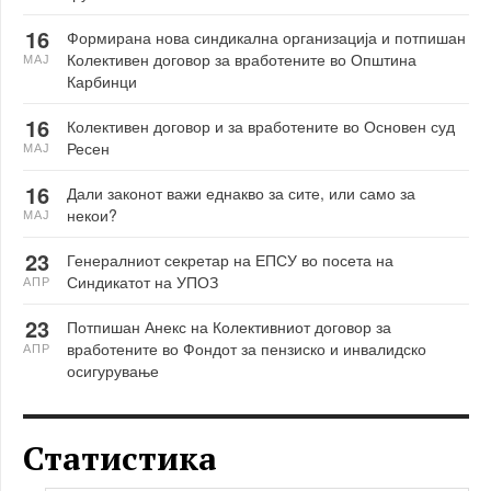
16
Формирана нова синдикална организација и потпишан
Колективен договор за вработените во Општина
МАЈ
Карбинци
16
Колективен договор и за вработените во Основен суд
Ресен
МАЈ
16
Дали законот важи еднакво за сите, или само за
некои?
МАЈ
23
Генералниот секретар на ЕПСУ во посета на
Синдикатот на УПОЗ
АПР
23
Потпишан Анекс на Колективниот договор за
вработените во Фондот за пензиско и инвалидско
АПР
осигурување
Статистика