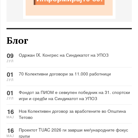
Блог
09
Одржан IX. Конгрес на Синдикатот на УПОЗ
ЈУЛ
01
70 Колективни договори за 11.000 работници
ЈУЛ
01
Фондот за ПИОМ е севкупен победник на 31. спортски
игри и средби на Синдикатот на УПОЗ
ЈУЛ
16
Нов Колективен договор за вработените во Општина
Тетово
МАЈ
16
Проектот TUAC 2026 ги заврши меѓународните фокус
групи
МАЈ