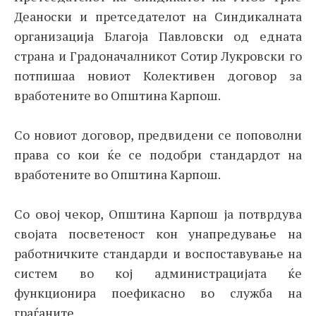
Деаноски и претседателот на Синдикалната
организација Благоја Павловски од едната
страна и Градоначалникот Сотир Лукровски го
потпишаа новиот Колективен договор за
вработените во Општина Карпош.
Со новиот договор, предвидени се поповолни
права со кои ќе се подобри стандардот на
вработените во Општина Карпош.
Со овој чекор, Општина Карпош ја потврдува
својата посветеност кон унапредување на
работничките стандарди и воспоставување на
систем во кој администрацијата ќе
функционира поефикасно во служба на
граѓаните.