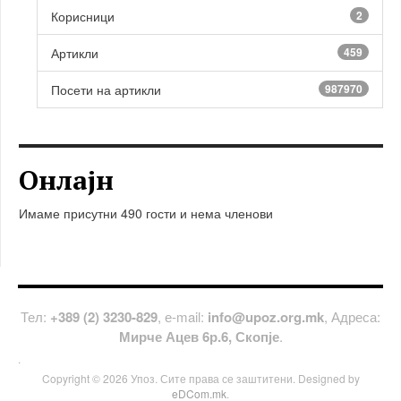
Корисници
2
Артикли
459
Посети на артикли
987970
Онлајн
Имаме присутни 490 гости и нема членови
Тел:
+389 (2) 3230-829
, е-mail:
info@upoz.org.mk
, Адреса:
Мирче Ацев 6р.6, Скопје
.
.
Copyright © 2026 Упоз. Сите права се заштитени. Designed by
eDCom.mk
.