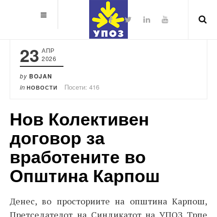
23
АПР
2026
by
BOJAN
in
Посети: 416
НОВОСТИ
Нов Колективен
договор за
вработените во
Општина Карпош
Денес, во просториите на општина Карпош,
Претседателот на Синдикатот на УПОЗ Трпе