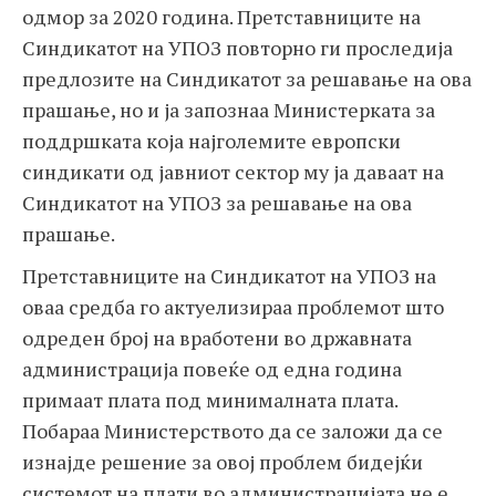
одмор за 2020 година. Претставниците на
Синдикатот на УПОЗ повторно ги проследија
предлозите на Синдикатот за решавање на ова
прашање, но и ја запознаа Министерката за
поддршката која најголемите европски
синдикати од јавниот сектор му ја даваат на
Синдикатот на УПОЗ за решавање на ова
прашање.
Претставниците на Синдикатот на УПОЗ на
оваа средба го актуелизираа проблемот што
одреден број на вработени во државната
администрација повеќе од една година
примаат плата под минималната плата.
Побараа Министерството да се заложи да се
изнајде решение за овој проблем бидејќи
системот на плати во администрацијата не е