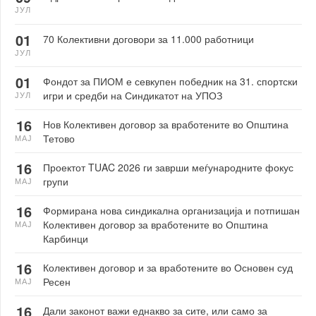
ЈУЛ
01
70 Колективни договори за 11.000 работници
ЈУЛ
01
Фондот за ПИОМ е севкупен победник на 31. спортски
игри и средби на Синдикатот на УПОЗ
ЈУЛ
16
Нов Колективен договор за вработените во Општина
Тетово
МАЈ
16
Проектот TUAC 2026 ги заврши меѓународните фокус
групи
МАЈ
16
Формирана нова синдикална организација и потпишан
Колективен договор за вработените во Општина
МАЈ
Карбинци
16
Колективен договор и за вработените во Основен суд
Ресен
МАЈ
16
Дали законот важи еднакво за сите, или само за