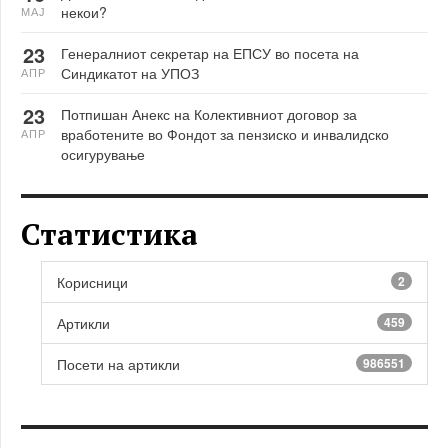
некои?
МАЈ
23
Генералниот секретар на ЕПСУ во посета на
Синдикатот на УПОЗ
АПР
23
Потпишан Анекс на Колективниот договор за
вработените во Фондот за пензиско и инвалидско
АПР
осигурување
Статистика
Корисници
2
Артикли
459
Посети на артикли
986551