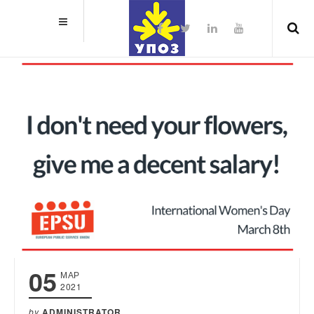
05
МАР
2021
by
ADMINISTRATOR