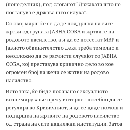
(понеделник), под слоганот “Државата што не
постапува е држава што силува”.
Со овој марш ќе се даде поддршка на сите
жртви од групата ЈАВНА СОБА и жртвите на
родовото насилство, а и да се потсетат МВР и
Јавното обвинителство дека треба темелно и
неодложно да се расчисти случајот со ЈАВНА
СОБА, кој преставува кривично дело во кое
огромен број на жени се жртви на родово
насилство.
Исто така, ќе биде побарано сексуалното
вознемирување преку интернет посебно да се
регулира во Кривичниот, и да се даде помош и
поддршка на жртвите на родовото насилство
од страна на сите надлежни институции. Затоа