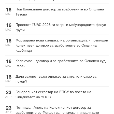
16
Нов Колективен договор за вработените во Општина
Тетово
МАЈ
16
Проектот TUAC 2026 ги заврши меѓународните фокус
групи
МАЈ
16
Формирана нова синдикална организација и потпишан
Колективен договор за вработените во Општина
МАЈ
Карбинци
16
Колективен договор и за вработените во Основен суд
Ресен
МАЈ
16
Дали законот важи еднакво за сите, или само за
некои?
МАЈ
23
Генералниот секретар на ЕПСУ во посета на
Синдикатот на УПОЗ
АПР
23
Потпишан Анекс на Колективниот договор за
вработените во Фондот за пензиско и инвалидско
АПР