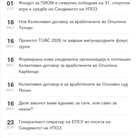
01
Фондот за ПИОМ е севкупен победник на 31. спортски
игри и средби на Синдикатот на УПОЗ
ЈУЛ
16
Нов Колективен договор за вработените во Општина
Тетово
МАЈ
16
Проектот TUAC 2026 ги заврши меѓународните фокус
групи
МАЈ
16
Формирана нова синдикална организација и потпишан
Колективен договор за вработените во Општина
МАЈ
Карбинци
16
Колективен договор и за вработените во Основен суд
Ресен
МАЈ
16
Дали законот важи еднакво за сите, или само за
некои?
МАЈ
23
Генералниот секретар на ЕПСУ во посета на
Синдикатот на УПОЗ
АПР