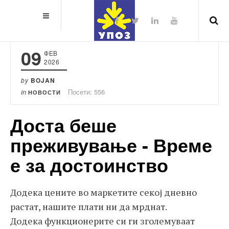
09
ФЕВ
2026
by
BOJAN
in
Посети: 556
НОВОСТИ
Доста беше
преживување - Време
е за достоинство
Додека цените во маркетите секој дневно
растат, нашите плати ни да мрднат.
Додека функционерите си ги зголемуваат