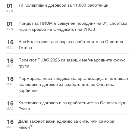
01
70 Колективни договори за 11.000 работници
ЈУЛ
01
Фондот за ПИОМ е севкупен победник на 31. спортски
игри и средби на Синдикатот на УПОЗ
ЈУЛ
16
Нов Колективен договор за вработените во Општина
Тетово
МАЈ
16
Проектот TUAC 2026 ги заврши меѓународните фокус
групи
МАЈ
16
Формирана нова синдикална организација и потпишан
Колективен договор за вработените во Општина
МАЈ
Карбинци
16
Колективен договор и за вработените во Основен суд
Ресен
МАЈ
16
Дали законот важи еднакво за сите, или само за
некои?
МАЈ