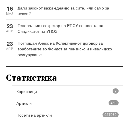
16
Дали законот важи еднакво за сите, или само за
некои?
МАЈ
23
Генералниот секретар на ЕПСУ во посета на
Синдикатот на УПОЗ
АПР
23
Потпишан Анекс на Колективниот договор за
вработените во Фондот за пензиско и инвалидско
АПР
осигурување
Статистика
Корисници
2
Артикли
459
Посети на артикли
987969