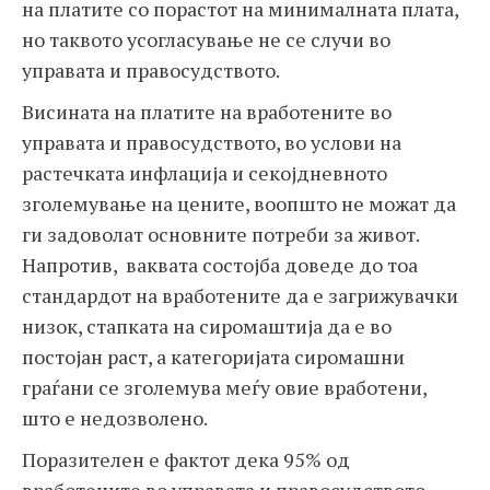
на платите со порастот на минималната плата,
но таквото усогласување не се случи во
управата и правосудството.
Висината на платите на вработените во
управата и правосудството, во услови на
растечката инфлација и секојдневното
зголемување на цените, воопшто не можат да
ги задоволат основните потреби за живот.
Напротив, ваквата состојба доведе до тоа
стандардот на вработените да е загрижувачки
низок, стапката на сиромаштија да е во
постојан раст, а категоријата сиромашни
граѓани се зголемува меѓу овие вработени,
што е недозволено.
Поразителен е фактот дека 95% од