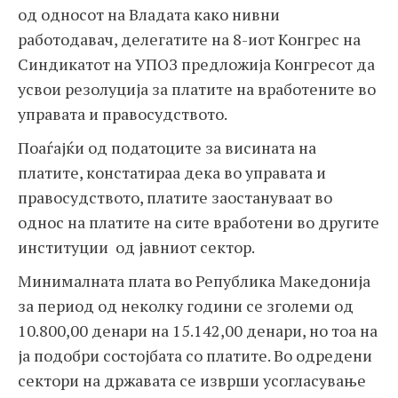
од односот на Владата како нивни
работодавач, делегатите на 8-иот Конгрес на
Синдикатот на УПОЗ предложија Конгресот да
усвои резолуција за платите на вработените во
управата и правосудството.
Поаѓајќи од податоците за висината на
платите, констатираа дека во управата и
правосудството, платите заостануваат во
однос на платите на сите вработени во другите
институции од јавниот сектор.
Минималната плата во Република Македонија
за период од неколку години се зголеми од
10.800,00 денари на 15.142,00 денари, но тоа на
ја подобри состојбата со платите. Во одредени
сектори на државата се изврши усогласување