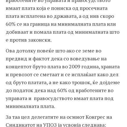
вработените во управата и правосудството
имаат плата која е пониска од просечната
плата исплатена во државата, а од нив скоро
60% се на граница на минималната плата или
добиваат и помала плата од минималната што
е против законски.
Ова дотолку повеќе што ако се земе во
предвид и фактот дека со воведување на
концептот бруто плата во 2009 година, храната
и превозот се сметаат и се исплаќаат како дел
од бруто платата, а не како трошок, ќе дојдеме
до податок дека над 60% од вработените во
управата и правосудството имаат плата под
минималната плата.
За таа цел делегатите на осмиот Конгрес на
Синдикатот на УПОЗ ја усвоија следнава: