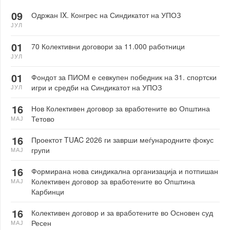
09
Одржан IX. Конгрес на Синдикатот на УПОЗ
ЈУЛ
01
70 Колективни договори за 11.000 работници
ЈУЛ
01
Фондот за ПИОМ е севкупен победник на 31. спортски
игри и средби на Синдикатот на УПОЗ
ЈУЛ
16
Нов Колективен договор за вработените во Општина
Тетово
МАЈ
16
Проектот TUAC 2026 ги заврши меѓународните фокус
групи
МАЈ
16
Формирана нова синдикална организација и потпишан
Колективен договор за вработените во Општина
МАЈ
Карбинци
16
Колективен договор и за вработените во Основен суд
Ресен
МАЈ