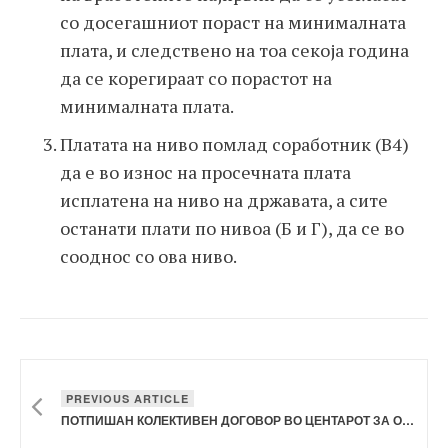
со досегашниот пораст на минималната
плата, и следствено на тоа секоја година
да се корегираат со порастот на
минималната плата.
Платата на ниво помлад соработник (В4)
да е во износ на просечната плата
исплатена на ниво на државата, а сите
останати плати по нивоа (Б и Г), да се во
сооднос со ова ниво.
PREVIOUS ARTICLE
ПОТПИШАН КОЛЕКТИВЕН ДОГОВОР ВО ЦЕНТАРОТ ЗА ОБРАЗОВАНИЕ НА ВОЗРАСНИТЕ