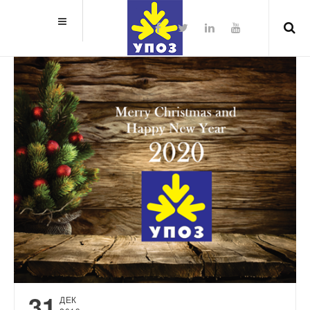
31
ДЕК