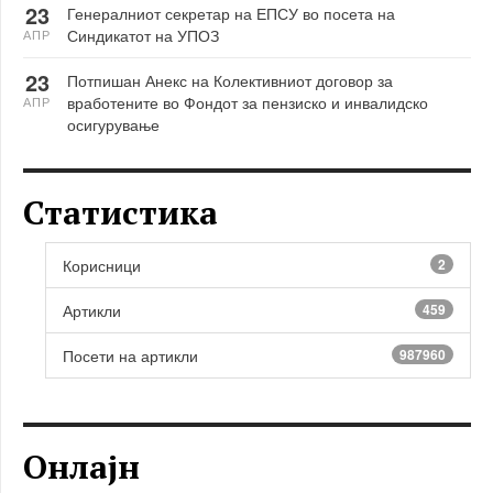
23
Генералниот секретар на ЕПСУ во посета на
Синдикатот на УПОЗ
АПР
23
Потпишан Анекс на Колективниот договор за
вработените во Фондот за пензиско и инвалидско
АПР
осигурување
Статистика
Корисници
2
Артикли
459
Посети на артикли
987960
Онлајн