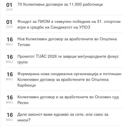
01
70 Колективни договори за 11.000 работници
ЈУЛ
01
Фондот за ПИОМ е севкупен победник на 31. спортски
игри и средби на Синдикатот на УПОЗ
ЈУЛ
16
Нов Колективен договор за вработените во Општина
Тетово
МАЈ
16
Проектот TUAC 2026 ги заврши меѓународните фокус
групи
МАЈ
16
Формирана нова синдикална организација и потпишан
Колективен договор за вработените во Општина
МАЈ
Карбинци
16
Колективен договор и за вработените во Основен суд
Ресен
МАЈ
16
Дали законот важи еднакво за сите, или само за
некои?
МАЈ