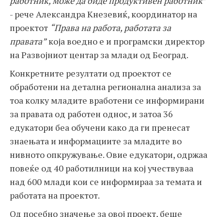
работник, може да биде продуктивен работник
”
- рече Александра Кнезевиќ, координатор на
проектот
“
Права на работа, работата за
правата
”
која воедно е и програмски директор
на Развојниот центар за млади од Београд.
Конкретните резултати од проектот се
обработени на детална регионална анализа за
тоа колку младите вработени се информирани
за правата од работен однос, и затоа 36
едукатори беа обучени како да ги пренесат
знаењата и информациите за младите во
нивното опкружување. Овие едукатори, одржаа
повеќе од 40 работилници на кој учествуваа
над 600 млади кои се информираа за темата и
работата на проектот.
Од посебно значење за овој проект, беше