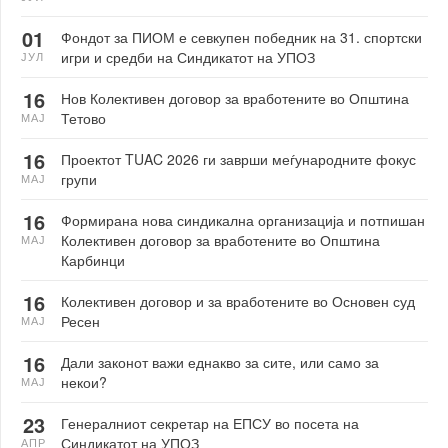
01
Фондот за ПИОМ е севкупен победник на 31. спортски
игри и средби на Синдикатот на УПОЗ
ЈУЛ
16
Нов Колективен договор за вработените во Општина
Тетово
МАЈ
16
Проектот TUAC 2026 ги заврши меѓународните фокус
групи
МАЈ
16
Формирана нова синдикална организација и потпишан
Колективен договор за вработените во Општина
МАЈ
Карбинци
16
Колективен договор и за вработените во Основен суд
Ресен
МАЈ
16
Дали законот важи еднакво за сите, или само за
некои?
МАЈ
23
Генералниот секретар на ЕПСУ во посета на
Синдикатот на УПОЗ
АПР