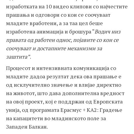
изработката на 10 видео клипови со најчестите
прашања и одговори со кои се соочуваат
младите вработени, а за таа цел беше
изработена анимација и брошура “
Водич низ
правата од работен однос, појавите со кои се
соочуваат и достапните механизми за
заштита
”
.
Процесот и интензивната комуникација со
младите дадоа резултат дека ова прашање е
од исклучително значење и влијае директно
на животот, што дава дополнителна вредност
на овој проект, кој е поддржан од Европската
унија, од програмата Ерасмус + КА2: Градење
на капацитети во младинското поле за
Западен Балкан.