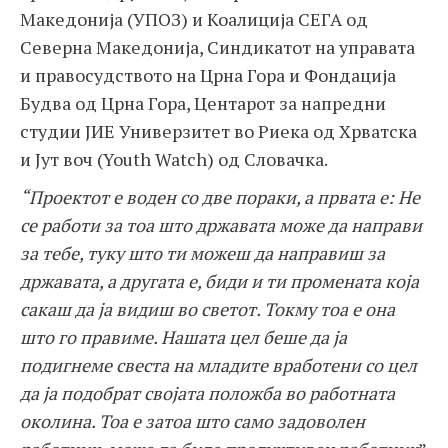
Македонија (УПОЗ) и Коалиција СЕГА од
Северна Македонија, Синдикатот на управата
и правосудството на Црна Гора и Фондација
Будва од Црна Гора, Центарот за напредни
студии ЈИЕ Универзитет во Риека од Хрватска
и Јут воч (Youth Watch) од Словачка.
“
Проектот е воден со две пораки, а првата е: Не
се работи за тоа што државата може да направи
за тебе, туку што ти можеш да направиш за
државата, а друг
aтa
е, биди и ти промената која
сакаш да ја видиш во светот. Токму тоа е она
што го правиме. Нашата цел беше да ја
подигнеме свеста на младите вработени со цел
да ја подобрат својата положба во работната
околина. Тоа е затоа што само задоволен