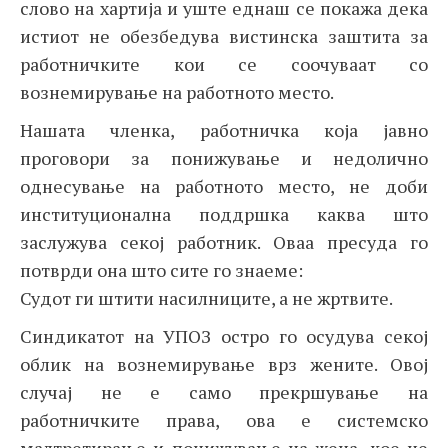
слово на хартија и уште еднаш се покажа дека
истиот не обезбедува вистинска заштита за
работничките кои се соочуваат со
вознемирување на работното место.
Нашата членка, работничка која јавно
проговори за понижување и недолично
однесување на работното место, не доби
институционална поддршка каква што
заслужува секој работник. Оваа пресуда го
потврди она што сите го знаеме:
Судот ги штити насилниците, а не жртвите.
Синдикатот на УПОЗ остро го осудува секој
облик на вознемирување врз жените. Овој
случај не е само прекршување на
работничките права, ова е системско