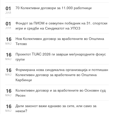
01
70 Колективни договори за 11.000 работници
ЈУЛ
01
Фондот за ПИОМ е севкупен победник на 31. спортски
игри и средби на Синдикатот на УПОЗ
ЈУЛ
16
Нов Колективен договор за вработените во Општина
Тетово
МАЈ
16
Проектот TUAC 2026 ги заврши меѓународните фокус
групи
МАЈ
16
Формирана нова синдикална организација и потпишан
Колективен договор за вработените во Општина
МАЈ
Карбинци
16
Колективен договор и за вработените во Основен суд
Ресен
МАЈ
16
Дали законот важи еднакво за сите, или само за
некои?
МАЈ