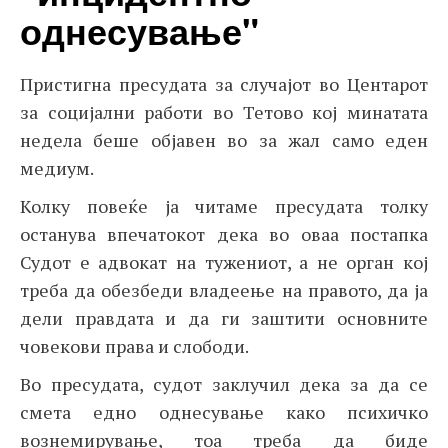
однесување"
Пристигна пресудата за случајот во Центарот
за социјални работи во Тетово кој минатата
недела беше објавен во за жал само еден
медиум.
Колку повеќе ја читаме пресудата толку
останува впечатокот дека во оваа постапка
Судот е адвокат на тужениот, а не орган кој
треба да обезбеди владеење на правото, да ја
дели правдата и да ги заштити основните
човекови права и слободи.
Во пресудата, судот заклучил дека за да се
смета едно однесување како психичко
вознемирување, тоа треба да биде