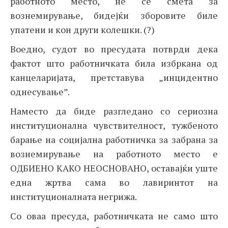
работното место, не се смета за
вознемирување, бидејќи зборовите биле
упатени и кон други колешки. (?)
Воедно, судот во пресудата потврди дека
фактот што работничката била избркана од
канцеларијата, претставува „инцидентно
однесување”.
Наместо да биде разгледано со сериозна
институционална чувствителност, тужбеното
барање на социјална работничка за забрана за
вознемирување на работното место е
ОДБИЕНО КАКО НЕОСНОВАНО, оставајќи уште
една жртва сама во лавиринтот на
институционалната негрижа.
Со оваа пресуда, работничката не само што