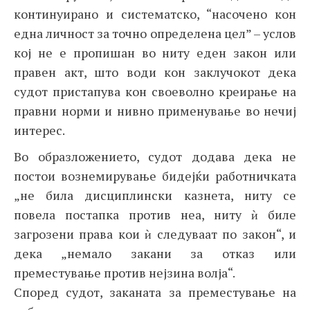
континуирано и систематско, “насочено кон
една личност за точно определена цел” – услов
кој не е пропишан во ниту еден закон или
правен акт, што води кон заклучокот дека
судот пристапува кон своеволно креирање на
правни норми и нивно применување во нечиј
интерес.
Во образложението, судот додава дека не
постои вознемирување бидејќи работничката
„не била дисциплински казнета, ниту се
повела постапка против неа, ниту ѝ биле
загрозени права кои ѝ следуваат по закон“, и
дека „немало закани за отказ или
преместување против нејзина волја“.
Според судот, заканата за преместување на