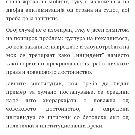
стана жртва на мобинг, туку е изложена и на
двојна виктимизација од страна на судот, кој
треба да ја заштити.
Овој случај не е изолиран, туку е јасен симптом
на поширок проблем: култура на неказнивост,
во која заканите, навредите и злоупотребата на
моќ се третираат како „инцидент“ наместо
како сериозно прекршување на работничките
права и човековото достоинство.
Јавните институции, кои треба да бидат
пример за хумано постапување, се средини
каде што хиерархијата е поважна од
човековото достоинство, а одредени
индивидуи се штитени со бетонски ѕид од
политички и институционални врски.