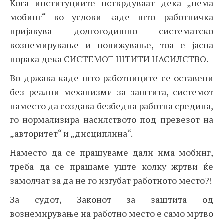
Кога институциите потврдуваат дека „нема
мобинг“ во услови каде што работничка
пријавува долгогодишно систематско
вознемирување и понижување, тоа е јасна
порака дека СИСТЕМОТ ШТИТИ НАСИЛСТВО.
Во држава каде што работниците се оставени
без реални механизми за заштита, системот
наместо да создава безбедна работна средина,
го нормализира насилството под превезот на
„авторитет“ и „дисциплина“.
Наместо да се прашуваме дали има мобинг,
треба да се прашаме уште колку жртви ќе
замолчат за да не го изгубат работното место?!
За судот, Законот за заштита од
вознемирување на работно место е само мртво