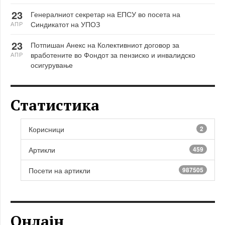
23
Генералниот секретар на ЕПСУ во посета на
Синдикатот на УПОЗ
АПР
23
Потпишан Анекс на Колективниот договор за
вработените во Фондот за пензиско и инвалидско
АПР
осигурување
Статистика
Корисници
2
Артикли
459
Посети на артикли
987505
Онлајн