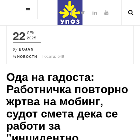
22
ДЕК
2025
by
BOJAN
in
Посети: 549
НОВОСТИ
Ода на гадоста:
Работничка повторно
жртва на мобинг,
судот смета дека се
работи за
"инцидентно