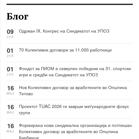
Блог
09
Одржан IX. Конгрес на Синдикатот на УПОЗ
ЈУЛ
01
70 Колективни договори за 11.000 работници
ЈУЛ
01
Фондот за ПИОМ е севкупен победник на 31. спортски
игри и средби на Синдикатот на УПОЗ
ЈУЛ
16
Нов Колективен договор за вработените во Општина
Тетово
МАЈ
16
Проектот TUAC 2026 ги заврши меѓународните фокус
групи
МАЈ
16
Формирана нова синдикална организација и потпишан
Колективен договор за вработените во Општина
МАЈ
Карбинци