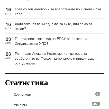
16
Колективен договор и за вработените во Основен суд
Ресен
МАЈ
16
Дали законот важи еднакво за сите, или само за
некои?
МАЈ
23
Генералниот секретар на ЕПСУ во посета на
Синдикатот на УПОЗ
АПР
23
Потпишан Анекс на Колективниот договор за
вработените во Фондот за пензиско и инвалидско
АПР
осигурување
Статистика
Корисници
2
Артикли
459