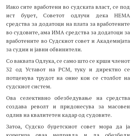
Иако сите вработени во судската власт, се под
ист буџет, Советот одлучи дека НЕМА
средства за додатоци на плата за вработените
во судовите, ама ИМА средства за додатоци за
вработените во Судскиот совет и Академијата
за судии и јавни обвинители.
Со ваквата Одлука, се само што се крши членот
32 од Уставот на РСМ, туку и директно се
потценува трудот на оние кои се столбот на
судскиот систем.
Ова селективно обезбедување на средства
создава револт и придонесува за масовен
одлив на квалитетен кадар од судовите.
Затоа, Судско буџетскиот совет мора да ја
корегира оваа неправда и да обезбеди