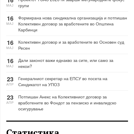
групи
МАЈ
16
Формирана нова синдикална организација и потпишан
Колективен договор за вработените во Општина
МАЈ
Карбинци
16
Колективен договор и за вработените во Основен суд
Ресен
МАЈ
16
Дали законот важи еднакво за сите, или само за
некои?
МАЈ
23
Генералниот секретар на ЕПСУ во посета на
Синдикатот на УПОЗ
АПР
23
Потпишан Анекс на Колективниот договор за
вработените во Фондот за пензиско и инвалидско
АПР
осигурување
Статистика