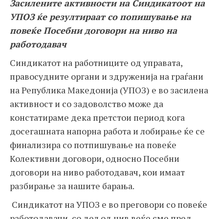
Засилените активности на Синдикатоот на
УПОЗ ќе резултираат со попишување на
повеќе Посебни договори на ниво на
работодавач
Синдикатот на работниците од управата,
правосудните органи и здруженија на граѓани
на Република Македонија (УПОЗ) е во засилена
активност и со задоволство може да
констатираме дека претстои период кога
досегашната напорна работа и лобирање ќе се
финализира со потпишување на повеќе
Колективни договори, односно Посебни
договори на ниво работодавач, кои имаат
разбирање за нашите барања.
Синдикатот на УПОЗ е во преговори со повеќе
работодавачи, со дел од нив веќе сме пред