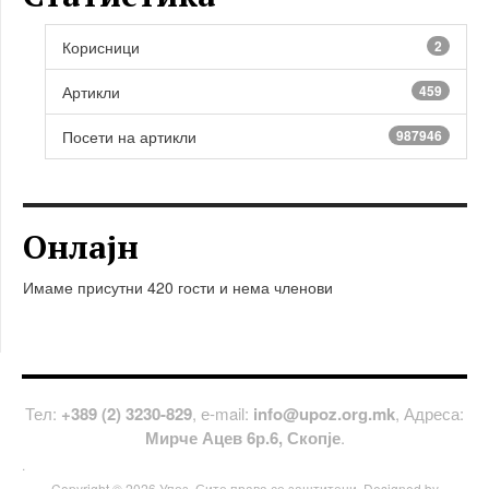
Корисници
2
Артикли
459
Посети на артикли
987946
Онлајн
Имаме присутни 420 гости и нема членови
Тел:
+389 (2) 3230-829
, е-mail:
info@upoz.org.mk
, Адреса:
Мирче Ацев 6р.6, Скопје
.
.
Copyright © 2026 Упоз. Сите права се заштитени. Designed by