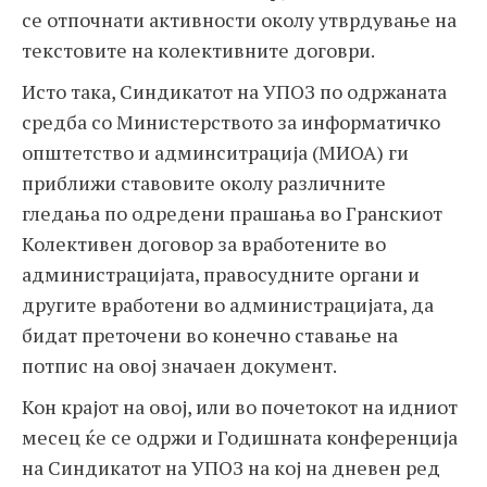
се отпочнати активности околу утврдување на
текстовите на колективните договри.
Исто така, Синдикатот на УПОЗ по одржаната
средба со Министерството за информатичко
општетство и админситрација (МИОА) ги
приближи ставовите околу различните
гледања по одредени прашања во Гранскиот
Колективен договор за вработените во
администрацијата, правосудните органи и
другите вработени во администрацијата, да
бидат преточени во конечно ставање на
потпис на овој значаен документ.
Кон крајот на овој, или во почетокот на идниот
месец ќе се одржи и Годишната конференција
на Синдикатот на УПОЗ на кој на дневен ред