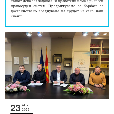
ставот дека без задоволни вработени нема ефикасен
правосуден систем. Продолжуваме со борбата за
достоинствено вреднување на трудот на секој наш
член!!!
23
АПР
2026