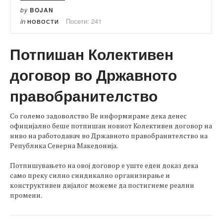
by
BOJAN
in
Посети: 241
НОВОСТИ
Потпишан Колективен
договор во Државното
правобранителство
​Со големо задоволство Ве информираме дека денес
официјално беше потпишан новиот Колективен договор на
ниво на работодавач во Државното правобранителство на
Република Северна Македонија.
Потпишувањето на овој договор е уште еден доказ дека
само преку силно синдикално организирање и
конструктивен дијалог можеме да постигнеме реални
промени.