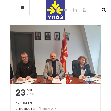
23
АПР
2026
by
BOJAN
in
Посети: 215
НОВОСТИ