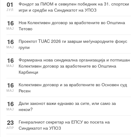
01
Фондот за ПИОМ е севкупен победник на 31. спортски
игри и средби на Синдикатот на УПОЗ
ЈУЛ
16
Нов Колективен договор за вработените во Општина
Тетово
МАЈ
16
Проектот TUAC 2026 ги заврши меѓународните фокус
групи
МАЈ
16
Формирана нова синдикална организација и потпишан
Колективен договор за вработените во Општина
МАЈ
Карбинци
16
Колективен договор и за вработените во Основен суд
Ресен
МАЈ
16
Дали законот важи еднакво за сите, или само за
некои?
МАЈ
23
Генералниот секретар на ЕПСУ во посета на
Синдикатот на УПОЗ
АПР