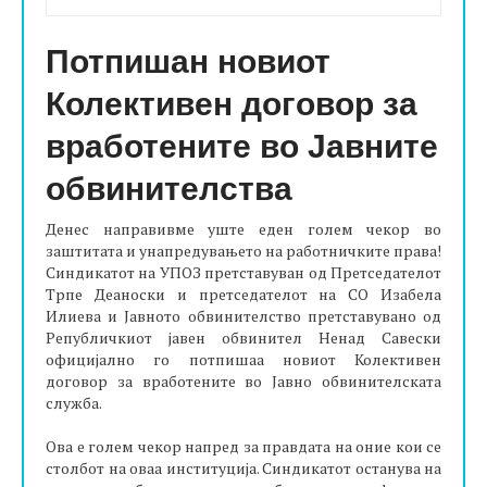
Потпишан новиот
Колективен договор за
вработените во Јавните
обвинителства
​Денес направивме уште еден голем чекор во
заштитата и унапредувањето на работничките права!
Синдикатот на УПОЗ претставуван од Претседателот
Трпе Деаноски и претседателот на СО Изабела
Илиева и Јавното обвинителство претставувано од
Републичкиот јавен обвинител Ненад Савески
официјално го потпишаа новиот Колективен
договор за вработените во Јавно обвинителската
служба.
Ова е голем чекор напред за правдата на оние кои се
столбот на оваа институција. Синдикатот останува на