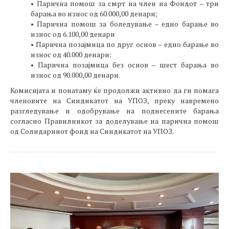
• Парична помош за смрт на член на Фондот – три
барања во износ од 60.000,00 денари;
• Парична помош за боледување – едно барање во
износ од 6.100,00 денари
• Парична позајмица по друг основ – едно барање во
износ од 40.000 денари;
• Парична позајмица без основ – шест барања во
износ од 90.000,00 денари.
Комисијата и понатаму ќе продолжи активно да ги помага
членовите на Синдикатот на УПОЗ, преку навремено
разгледување и одобрување на поднесените барања
согласно Правилникот за доделување на парична помош
од Солидарниот фонд на Синдикатот на УПОЗ.