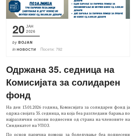
20
ЈАН
2026
by
BOJAN
in
Посети: 792
НОВОСТИ
Одржана 35. седница на
Комисијата за солидарен
фонд
На ден 13.01.2026 година, Комисијата за солидарен фонд ја
одржа својата 35. седница, на која беа разгледани барања по
најразлични основи поднесени од страна на членовите на
Синдикатот на УПОЗ.
По основ парична помош за боледување беа поднесени