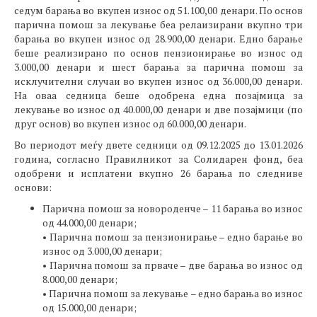
седум барања во вкупен износ од 51.100,00 денари. По основ
парична помош за лекување беа релаизирани вкупно три
барања во вкупен износ од 28.900,00 денари. Едно барање
беше реализирано по основ пензионирање во износ од
3.000,00 денари и шест барања за парична помош за
исклучителни случаи во вкупен износ од 36.000,00 денари.
На оваа седница беше одобрена една позајмица за
лекување во износ од 40.000,00 денари и две позајмици (по
друг основ) во вкупен износ од 60.000,00 денари.
Во периодот меѓу двете седници од 09.12.2025 до 13.01.2026
година, согласно Правилникот за Солидарен фонд, беа
одобрени и исплатени вкупно 26 барања по следниве
основи:
Парична помош за новороденче – 11 барања во износ
од 44.000,00 денари;
• Парична помош за пензионирање – едно барање во
износ од 3.000,00 денари;
• Парична помош за прваче – две барања во износ од
8.000,00 денари;
• Парична помош за лекување – едно барања во износ
од 15.000,00 денари;