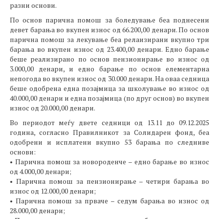
разни основи.
По основ парична помош за боледување беа поднесени
девет барања во вкупен износ од 66.200,00 денари. По основ
парична помош за лекување беа релаизирани вкупно три
барања во вкупен износ од 23.400,00 денари. Едно барање
беше реализирано по основ пензионирање во износ од
3.000,00 денари, и едно барање по основ елементарна
непогода во вкупен износ од 30.000 денари. На оваа седница
беше одобрена една позајмица за школување во износ од
40.000,00 денари и една позајмица (по друг основ) во вкупен
износ од 20.000,00 денари.
Во периодот меѓу двете седници од 13.11 до 09.12.2025
година, согласно Правилникот за Солидарен фонд, беа
одобрени и исплатени вкупно 53 барања по следниве
основи:
• Парична помош за новороденче – едно барање во износ
од 4.000,00 денари;
• Парична помош за пензионирање – четири барања во
износ од 12.000,00 денари;
• Парична помош за прваче – седум барања во износ од
28.000,00 денари;