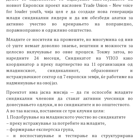
новиот Европски проект насловен Trade Union – New voice
for louder youth, чија цел е да создаде нова генерација
млади синдикални лидери и да им обезбеди алатки за
активно учество во креирањето на поправедно,
порамноправно и одржливо општество.
Младите се носители на промените, но многумина од нив
сè уште немаат доволно знаење, вештини и можности за
целосно вклучување во овие процеси. Токму затоа, во
наредните 24 месеци, Синдикатот на УПОЗ како
координатор а преку партнерство на 11 организации од
младинскиот, синдикалниот, образовниот и
истражувачкиот сектор од 7 европски земји, ќе работиме на
надминување на овој јаз.
Проектот има јасна мисија — да ги оспособи младите
синдикални членови да станат активни учесници во
донесувањето одлуки, и во синдикатите и во општеството.
А во таа насока, поставени се три клучни цели:
1. Подобрување на младинското учество во синдикатите
– преку истражување за потребите на младите,
– формирање експертска група,
– и воспоставување и тестирање на структурирана