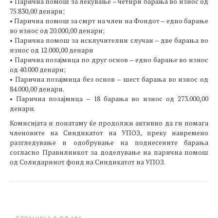
• Парична помош за лекување – четири барања во износ од
75.830,00 денари;
• Парична помош за смрт на член на Фондот – едно барање
во износ од 20.000,00 денари;
• Парична помош за исклучителни случаи – две барања во
износ од 12.000,00 денари
• Парична позајмица по друг основ – едно барање во износ
од 40.000 денари;
• Парична позајмица без основ – шест барања во износ од
84.000,00 денари.
• Парична позајмица – 18 барања во износ од 273.000,00
денари.
Комисијата и понатаму ќе продолжи активно да ги помага
членовите на Синдикатот на УПОЗ, преку навремено
разгледување и одобрување на поднесените барања
согласно Правилникот за доделување на парична помош
од Солидарниот фонд на Синдикатот на УПОЗ.