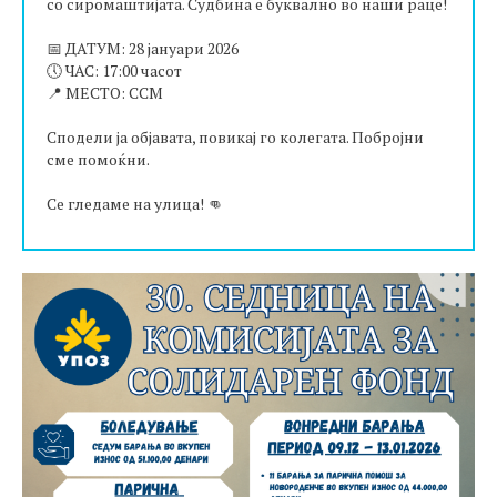
со сиромаштијата. Судбина е буквално во наши раце!
📅 ДАТУМ: 28 јануари 2026
🕔 ЧАС: 17:00 часот
📍 МЕСТО: ССМ
Сподели ја објавата, повикај го колегата. Побројни
сме помоќни.
Се гледаме на улица! 👊