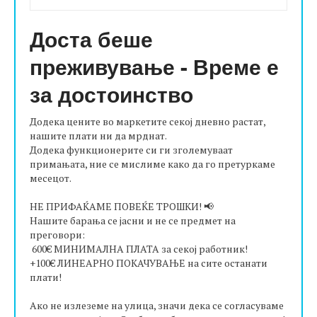
Доста беше
преживување - Време е
за достоинство
Додека цените во маркетите секој дневно растат,
нашите плати ни да мрднат.
Додека функционерите си ги зголемуваат
примањата, ние се мислиме како да го претуркаме
месецот.
НЕ ПРИФАЌАМЕ ПОВЕЌЕ ТРОШКИ! 📢
Нашите барања се јасни и не се предмет на
преговори:
600€ МИНИМАЛНА ПЛАТА за секој работник!
+100€ ЛИНЕАРНО ПОКАЧУВАЊЕ на сите останати
плати!
Ако не излеземе на улица, значи дека се согласуваме