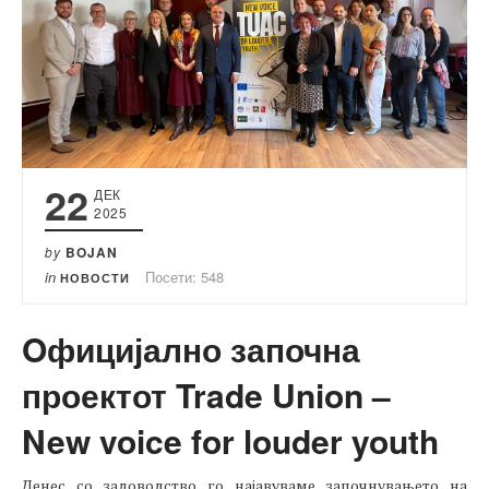
22
ДЕК
2025
by
BOJAN
in
Посети: 548
НОВОСТИ
Oфицијално започна
проектот Trade Union –
New voice for louder youth
Денес со задоволство го најавуваме започнувањето на