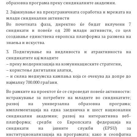
образовна програма преку синдикалните академии.
2. Зајакнување на прекуграничната соработка и мрежата на
млади синдикални активисти
Во почетната фаза, директно ќе бидат вклучени 7
синдикати и повеќе од 200 млади активисти, со цел
создавање единствена европска платформа за размена на
знаења и искуства.
3. Подигнување на видливоста и атрактивноста на
синдикатите кај младите
– преку модернизација на комуникациските стратегии,
– користење дигитални алатки,
– и силна медиумска кампања која се очекува да допре до
најмалку 700.000 граѓани.
Во рамките на проектот ќе се спроведат повеќе активности:
истражување за потребите на младите во синдикатите;
развој на универзална образовна програма;
имплементација на една заедничка и шест национални
синдикални академии; развој на интерактивна веб-
платформа; средби со Европската федерација на
синдикати на јавните служби (EPSU) за
институционализација на програмата; како и сеопфатна