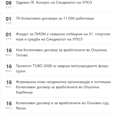
09
Одржан IX. Конгрес на Синдикатот на УПОЗ
ЈУЛ
01
70 Колективни договори за 11.000 работници
ЈУЛ
01
Фондот за ПИОМ е севкупен победник на 31. спортски
игри и средби на Синдикатот на УПОЗ
ЈУЛ
16
Нов Колективен договор за вработените во Општина
Тетово
МАЈ
16
Проектот TUAC 2026 ги заврши меѓународните фокус
групи
МАЈ
16
Формирана нова синдикална организација и потпишан
Колективен договор за вработените во Општина
МАЈ
Карбинци
16
Колективен договор и за вработените во Основен суд
Ресен
МАЈ