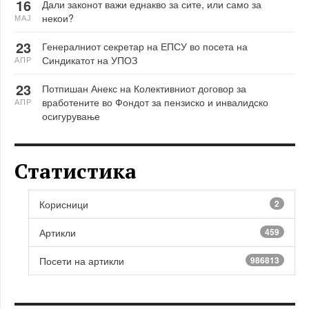
16
Дали законот важи еднакво за сите, или само за
некои?
МАЈ
23
Генералниот секретар на ЕПСУ во посета на
Синдикатот на УПОЗ
АПР
23
Потпишан Анекс на Колективниот договор за
вработените во Фондот за пензиско и инвалидско
АПР
осигурување
Статистика
Корисници
2
Артикли
459
Посети на артикли
986813