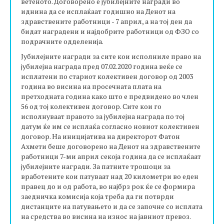
ветеното. Договорено е јубилејните награди во
иднина да се исплаќаат годишно на Денот на
здравствените работници - 7 април, а на тој ден да
бидат наградени и најдобрите работници од ФЗО со
подрачните одделенија.
Јубилејните награди за сите кои исполниле право на
јубилејна награда пред 07.02.2020 година веќе се
исплатени по стариот колективен договор од 2003
година во висина на просечната плата на
претходната година како што е предвидено во член
56 од тој колективен договор. Сите кои го
исполнуваат правото за јубилејна награда по тој
датум ќе им се исплаќа согласно новиот колективен
договор. На иницијатива на директорот Фатон
Ахмети беше договорено на Денот на здравствените
работници 7-ми април секоја година да се исплаќаат
јубилејните награди. За патните трошоци за
вработените кои патуваат над 20 километри во еден
правец до и од работа, во најбрз рок ќе се формира
заедничка комисија која треба да ги потврди
дистанците на патувањето и да се започне со исплата
на средства во висина на износ на јавниот превоз.