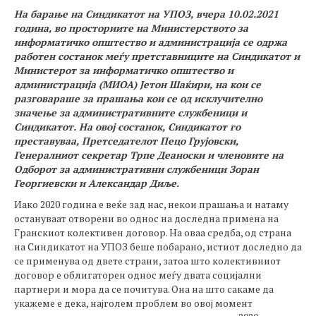
На барање на Синдикатот на УПОЗ, вчера 10.02.2021
година, во просториите на Министерството за
информатичко општество и администрација се одржа
работен состанок меѓу претставниците на Синдикатот и
Министерот за информатичко општество и
администрација (МИОА) Јетон Шаќири, на кои се
разговараше за прашања кои се од исклучително
значење за административните службеници и
Синдикатот. На овој состанок, Синдикатот го
преставуваа, Претседателот Пецо Грујовски,
Генералниот секретар Трпе Деаноски и членовите на
Одборот за административни службеници Зоран
Георгиевски и Александар Диље.
Иако 2020 година е веќе зад нас, некои прашања и натаму
остануваат отворени во однос на доследна примена на
Гранскиот колективен договор. На оваа средба, од страна
на Синдикатот на УПОЗ беше побарано, истиот доследно да
се применува од двете страни, затоа што колективниот
договор е облигаторен однос меѓу двата социјални
партнери и мора да се почитува. Она на што сакаме да
укажеме е дека, најголем проблем во овој момент