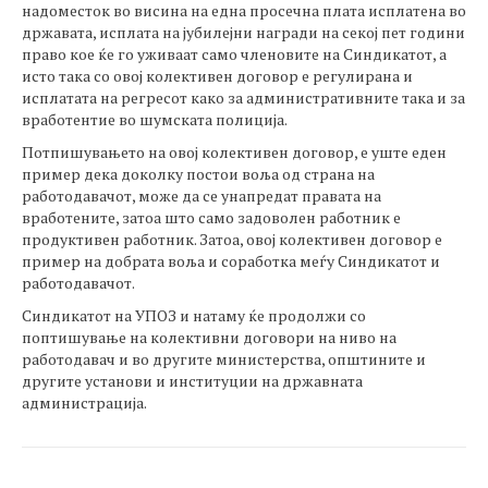
надоместок во висина на една просечна плата исплатена во
државата, исплата на јубилејни награди на секој пет години
право кое ќе го уживаат само членовите на Синдикатот, а
исто така со овој колективен договор е регулирана и
исплатата на регресот како за административните така и за
вработентие во шумската полиција.
Потпишувањето на овој колективен договор, е уште еден
пример дека доколку постои воља од страна на
работодавачот, може да се унапредат правата на
вработените, затоа што само задоволен работник е
продуктивен работник. Затоа, овој колективен договор е
пример на добрата воља и соработка меѓу Синдикатот и
работодавачот.
Синдикатот на УПОЗ и натаму ќе продолжи со
поптишување на колективни договори на ниво на
работодавач и во другите министерства, општините и
другите установи и институции на државната
администрација.