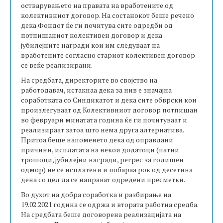
остварувањето на правата на вработените од
колективниот договор. На состанокот беше речено
дека Фондот ќе ги почитува сите одредби од
потпишаниот колективен договор и дека
јубилејните награди кои им следуваат на
вработените согласно стариот колективен договор
се веќе реализирани.
На средбата, директорите во својство на
работодавач, истакнаа дека за нив е значајна
соработката со Синдикатот и дека сите обврски кои
произлегуваат од Колективниот договор потпишан
во февруари минатата година ќе ги почитуваат и
реализираат затоа што нема друга алтернатива.
Притоа беше напоменето дека од оправдани
причини, исплатата на некои додатоци (патни
трошоци, јубилејни награди, регрес за годишен
одмор) не се исплатени и побараа рок од десетина
дена со цел да се направат одредени пресметки.
Во духот на добра соработка и разбирање на
19.02.2021 година се одржа и втората работна средба.
На средбата беше договорена реализацијата на