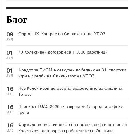
Блог
09
Одржан IX. Конгрес на Синдикатот на УПОЗ
ЈУЛ
01
70 Колективни договори за 11.000 работници
ЈУЛ
01
Фондот за ПИОМ е севкупен победник на 31. спортски
игри и средби на Синдикатот на УПОЗ
ЈУЛ
16
Нов Колективен договор за вработените во Општина
Тетово
МАЈ
16
Проектот TUAC 2026 ги заврши меѓународните фокус
групи
МАЈ
16
Формирана нова синдикална организација и потпишан
Колективен договор за вработените во Општина
МАЈ