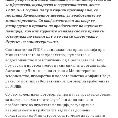
земјоделство, шумарство и водостопанство, денес
12.02.2021 година по три години преговарање, се
потпиша Колективниот договор за вработените во
министерството. Со овој колективен договор се
унапредени и правата на вработените во шумската
полиција, кои низ годините наназад своите права ги
остваруваа по судски пат
а со тоа се оштетуваше
буџетот на министерството.
Синдикатот на УПОЗ и синдикалната организација при
Министерството за земјоделство, шумарство и
водостопанство претставувани од Претседателот Пецо
Грујовски и претседателот на синдикалнта организција
Александар Диље од една страна и Министерот за
земјоделство, шумарство и водостопанство Аријанит Хоџа,
денес го потпишаа Колективниот договор за вработените
во МЗШВ.
Со овој колективен договор, за прв пат се уредува системот
за плати на овластените службени лица односно
вработените во шумската полиција, регулирано е
извршувањето на работните задачи за добиени
овластувања од Министерот со што може да се исплати