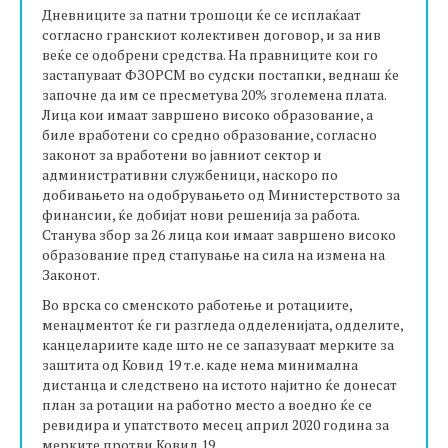
Дневниците за патни трошоци ќе се исплаќаат
согласно гранскиот колективен договор, и за нив
веќе се одобрени средства. На правниците кои го
застапуваат ФЗОРСМ во судски постапки, веднаш ќе
започне да им се пресметува 20% зголемена плата.
Лица кои имаат завршено високо образование, а
биле вработени со средно образование, согласно
законот за вработени во јавниот сектор и
административни службеници, наскоро по
добивањето на одобрувањето од Министерството за
финансии, ќе добијат нови решенија за работа.
Станува збор за 26 лица кои имаат завршено високо
образование пред стапување на сила на измена на
Законот.
Во врска со сменското работење и ротациите,
менаџментот ќе ги разгледа одделенијата, одделите,
канцелариите каде што не се запазуваат мерките за
заштита од Ковид 19 т.е. каде нема минимална
дистанца и следствено на истото најитно ќе донесат
план за ротации на работно место а воедно ќе се
ревидира и упатството месец април 2020 година за
мерките протви Ковид 19.