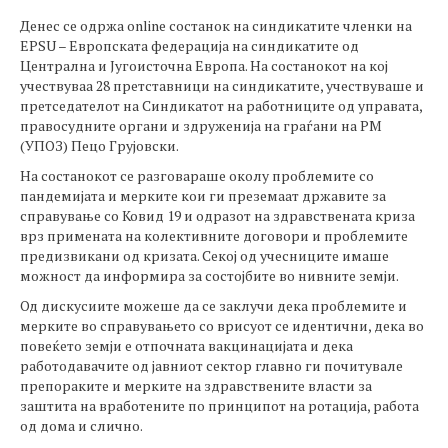
Денес се одржа online состанок на синдикатите членки на
EPSU – Европската федерација на синдикатите од
Централна и Југоисточна Европа. На состанокот на кој
учествуваа 28 претставници на синдикатите, учествуваше и
претседателот на Синдикатот на работниците од управата,
правосудните органи и здруженија на граѓани на РМ
(УПОЗ) Пецо Грујовски.
На состанокот се разговараше околу проблемите со
пандемијата и мерките кои ги преземаат државите за
справување со Ковид 19 и одразот на здравствената криза
врз примената на колективните договори и проблемите
предизвикани од кризата. Секој од учесниците имаше
можност да информира за состојбите во нивните земји.
Од дискусиите можеше да се заклучи дека проблемите и
мерките во справувањето со врисуот се идентични, дека во
повеќето земји е отпочната вакцинацијата и дека
работодавачите од јавниот сектор главно ги почитувале
препораките и мерките на здравствените власти за
заштита на вработените по принципот на ротација, работа
од дома и слично.