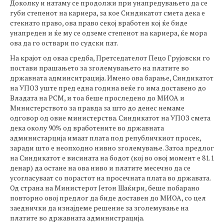
Доколку и натаму се продолжи при унапредувањето да се
губи степенот на кариера, за кое Синдикатот смета дека е
стекнато право, ова право секој вработен кој ќе биде
унапреден и ќе му се одземе степенот на кариера, ќе мора
ова да го оствари по судски пат.
На крајот од оваа средба, Претседателот Пецо Грујовски го
постави прашањето за зголемувањето на платите во
државната админситрација. Имено ова барање, Синдикатот
на УПОЗ уште пред една година веќе го има доставено до
Владата на РСМ, и тоа беше проследено до МИОА и
Министерството за правда за што до денес немаме
одговор од овие министерства. Синдикатот на УПОЗ смета
дека околу 90% од вработените во државната
администарција имаат плата под републичкиот просек,
заради што е неопходно нивно зголемување. Затоа предлог
на Синдикатот е висината на бодот (кој во овој момент е 81.1
денар) да остане на ова ниво и платите месечно да се
усогласуваат со порастот на просечната плата во државата.
Од страна на Министерот Јетон Шаќири, беше побарано
повторно овој предлог да биде доставен до МИОА, со цел
заеднички да изнајдеме решение за зголемување на
платите во државната администрација.