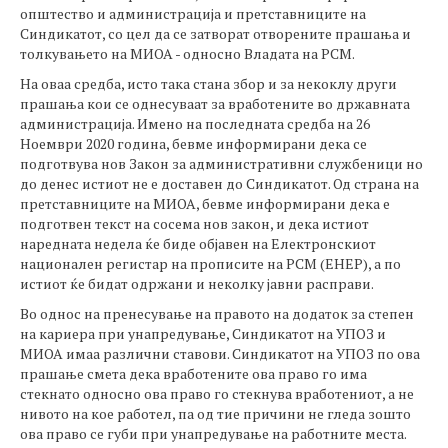
општество и администрација и претставниците на
Синдикатот, со цел да се затворат отворените прашања и
толкувањето на МИОА - односно Владата на РСМ.
На оваа средба, исто така стана збор и за некоклу други
прашања кои се однесуваат за вработените во државната
администрација. Имено на последната средба на 26
Ноември 2020 година, бевме информирани дека се
подготвува нов Закон за административни службеници но
до денес истиот не е доставен до Синдикатот. Од страна на
претставниците на МИОА, бевме информирани дека е
подготвен текст на сосема нов закон, и дека истиот
наредната недела ќе биде објавен на Електронскиот
национален регистар на прописите на РСМ (ЕНЕР), а по
истиот ќе бидат одржани и неколку јавни расправи.
Во однос на пренесување на правото на додаток за степен
на кариера при унапредување, Синдикатот на УПОЗ и
МИОА имаа различни ставови. Синдикатот на УПОЗ по ова
прашање смета дека вработените ова право го има
стекнато односно ова право го стекнува вработениот, а не
нивото на кое работел, па од тие причини не гледа зошто
ова право се губи при унапредување на работните места.