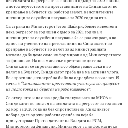
неисплатата на регресот за годишен одмор за 2020 година,
а потоа неучеството на претставниците на Синдикатот во
креирање на буџетот кај работодавачот, неисплатените
дневници за службени патувања за 2020 година итн.
Од страна на Министерот Јетон Шаќири, бевме известени
дека регресот за годишен одмор за 2021 година и
дневниците за службени патувања ќе се рализираат, а во
однос на учеството на претставници на Синдикатот во
креирање на буџетот во делот за администрацијата
можеме да бидеме само информирани од Министерството
за финансии. На ова мислење претставниците на
Синдикатот се спротиставија со објаснување дека и во
делот на Буџетот, Синдикатот треба да има активна улога.
Во спротивно, непотребна би била одредбата во членот 15
точка 3
“Синдикалниот претставник учествува во процесот
на подготовка на буџетот на работодавачот
”
.
Со оглед што и на оваа средба толкувањата на МИОА и
Синдикатот во поглед на исплатата на регресот за годишен
одмор за 2020 година беа спротиставени, Синдикатот
побара да се одржи работна средба на која ќе
присуствуваат Претседателот на Владата на РСМ,
Министерот за финансии, Министерот за информатичко