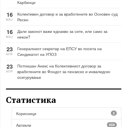
Карбинци
16
Колективен договор и за вработените во Основен суд
Ресен
МАЈ
16
Дали законот важи еднакво за сите, или само за
некои?
МАЈ
23
Генералниот секретар на ЕПСУ во посета на
Синдикатот на УПОЗ
АПР
23
Потпишан Анекс на Колективниот договор за
вработените во Фондот за пензиско и инвалидско
АПР
осигурување
Статистика
Корисници
2
Артикли
459