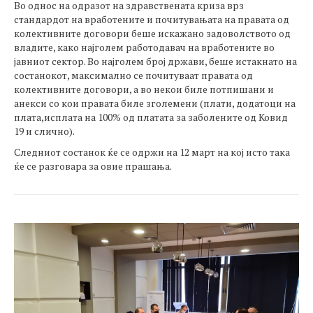
Во однос на одразот на здравствената криза врз
стандардот на вработените и почитувањата на правата од
колективните договори беше искажано задоволството од
владите, како најголем работодавач на вработените во
јавниот сектор. Во најголем број држави, беше истакнато на
состанокот, максимално се почитуваат правата од
колективните договори, а во некои биле потпишани и
анекси со кои правата биле зголемени (плати, додатоци на
плата,исплата на 100% од платата за заболените од Ковид
19 и слично).
Следниот состанок ќе се одржи на 12 март на кој исто така
ќе се разговара за овие прашања.