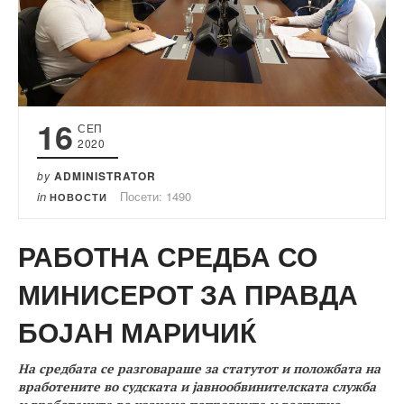
16
СЕП
2020
by
ADMINISTRATOR
in
Посети: 1490
НОВОСТИ
РАБОТНА СРЕДБА СО
МИНИСЕРОТ ЗА ПРАВДА
БОЈАН МАРИЧИЌ
На средбата се разговараше за статутот и положбата на
вработените во судската и јавнообвинителската служба