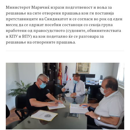
Министерот Маричиќ изрази подготвеност и воља за
решавање на сите отворени прашања кои ги поставија
претставниците на Синдикатот и се согласи во рок од еден
месец да се одржат посебни состаноци со секоја група
вработени од правосудството (судовите, обвинителствата
и КПУ и ВПУ) на кои подетално ќе се разговара за
решавање на отворените прашања.