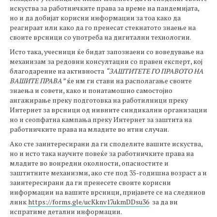
искуства за работничките права за време на пандемијата,
но и да добијат корисни информации за тоа како да
реагираат или како да го пренесат стекнатото знаење на
своите врсници со употреба на дигитални технологии.
Исто така, учесници ќе бидат запознаени со воведување на
механизам за редовни консултации со правен експерт, кој
благодарение на активноста
“
ЗАШТИТЕТЕ ГО ПРАВОТО НА
ВАШИТЕ ПРАВА
”
ќе им ги стави на располагање своите
знаења и совети, како и понатамошно самостојно
ангажирање преку подготовка на работилници преку
Интернет за врсници од нивните синдикални организации
но и сеопфатна кампања преку Интернет за заштита на
работничките права на младите во итни случаи.
Ако сте заинтересирани да ги споделите вашите искуства,
но и исто така научите повеќе за работничките права на
младите во вонредни околности, опасностите и
заштитните механизми, ако сте под 35-годишна возраст а и
заинтересирани да ги пренесете своите корисни
информации на вашите врсници, пријавете се на следниов
линк
https://forms.gle/ucKknv17ukmDDsu36
за да ви
испратиме детални информации.