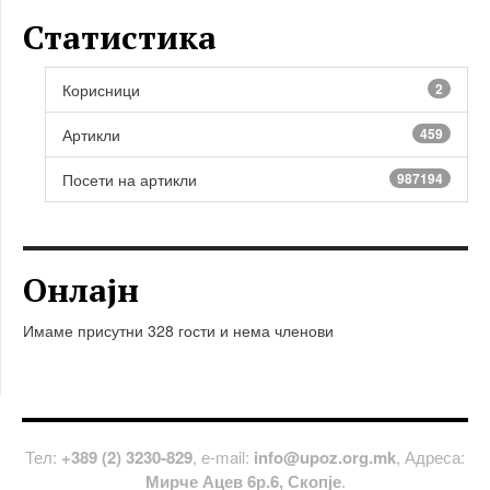
Статистика
Корисници
2
Артикли
459
Посети на артикли
987194
Онлајн
Имаме присутни 328 гости и нема членови
Тел:
+389 (2) 3230-829
, е-mail:
info@upoz.org.mk
, Адреса:
Мирче Ацев 6р.6, Скопје
.