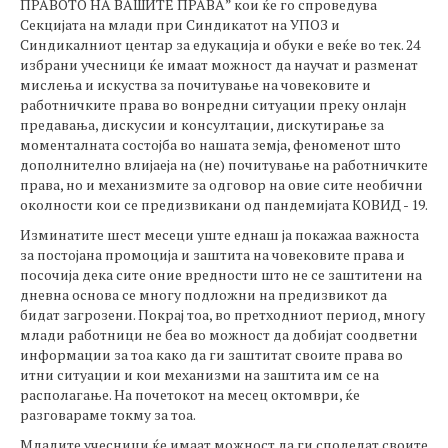
ПРАВОТО НА ВАШИТЕ ПРАВА” кои ќе го спроведува
Секцијата на млади при Синдикатот на УПОЗ и
Синдикалниот центар за едукација и обуки е веќе во тек. 24
избрани учесници ќе имаат можност да научат и разменат
мислења и искуства за почитување на човековите и
работничките права во вонредни ситуации преку онлајн
предавања, дискусии и консултации, дискутирање за
моменталната состојба во нашата земја, феноменот што
дополнително влијаеја на (не) почитување на работничките
права, но и механизмите за одговор на овие сите необични
околности кои се предизвикани од пандемијата КОВИД - 19.
Изминатите шест месеци уште еднаш ја покажаа важноста
за постојана промоција и заштита на човековите права и
посочија дека сите оние вредности што не се заштитени на
дневна основа се многу подложни на предизвикот да
бидат загрозени. Покрај тоа, во претходниот период, многу
млади работници не беа во можност да добијат соодветни
информации за тоа како да ги заштитат своите права во
итни ситуации и кои механизми на заштита им се на
располагање. На почетокот на месец октомври, ќе
разговараме токму за тоа.
Младите учесници ќе имаат можност да ги споделат своите