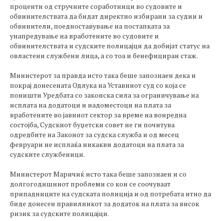
проценти од стручните соработници во судовите и
обвинителствата да бидат директно избирани за судии и
обвинители, поедноставување на постапката за
унапредување на вработените во судовите и
обвинителствата и судските полицајци да добијат статус на
овластени службени лица, а со тоа и бенефициран стаж.
Министерот за правда исто така беше запознаен дека и
покрај донесената Одлука на Уставниот суд со која се
поништи Уредбата со законска сила за ограничување на
исплата на додатоци и надоместоци на плата за
вработените во јавниот сектор за време на вонредна
состојба, Судскиот буџетски совет не ги почитува
одредбите на Законот за судска служба и од месец
февруари не исплаќа никакви додатоци на плата за
судските службеници.
Министерот Маричиќ исто така беше запознаен и со
долгогодишниот проблеми со кои се соочуваат
припадниците на судската полиција и од потребата итно да
биде донесен правилникот за додаток на плата за висок
ризик за судските полицајци.