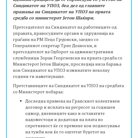
Синдикатот на УПОЗ, беа дел од главните
прашања на Синдикатот на УПОЗ на првата
средба со министерот Јетон Шаќири.
Претседателот на Синдикатот на работниците од
управата, правосудните органи и здруженија на
граѓани на РМ Пецо Грујовски, заедно со
Генералниот секретар Трпе Деаноски, и
претседателот на Одборот за административни
службеници Зоран Георгиевски на првата средба со
Министерот Јетон Шаќири, проследија низа барања
кои Синдикатот на УПОЗ изминатите неколку
години ги наметнуваше.
Претставниците на Синдикатот на УПОЗ на средбата
со Министерот побараа:
Доследна примена на Гранскиот колективен
договор и исплата на регресот за годишен
одмор, дневниците како и останатите
надоместоци и додатоци на плата во
спротивност ќе се премине кон поднесување
на тужби кои ќе го оштетат буџетот на
државата.