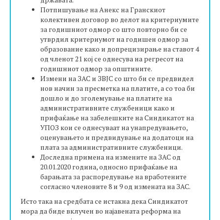
Потпишување на Анекс на Гранскиот
колективен договор во делот на критериумите
за годишниот одмор со што повторно би се
утврдил критериумот на годишен одмор за
образование како и допрецизирање на ставот 4
од членот 21 кој се однесува на регресот на
годишниот одмор за општините.
Измени на ЗАС и ЗВЈС со што би се предвидел
нов начин за пресметка на платите, а со тоа би
дошло и до зголемување на платите на
административните службеници како и
прифаќање на забелешките на Синдикатот на
УПОЗ кои се однесуваат на унапредувањето,
оценувањето и предвидување на додатоци на
плата за административните службеници.
Доследна примена на измените на ЗАС од
20.01.2020 година, односно прифаќање на
барањата за распоредување на вработените
согласно членовите 8 и 9 од измената на ЗАС.
Исто така на средбата се истакна дека Синдикатот
мора да биде вклучен во најавената реформа на