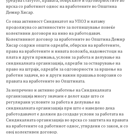
уредува статутот, правата, обврските и одговорностите во
врска со работниот однос на вработените во Општина
Демир Хисар.
Со оваа активност Синдикатот на УПОЗ и натаму
продолжува со активностите за потпишување повеќе
колективни договори на ниво на работодавач.
Колективниот договор за вработените во Општина Демир
Хисар содржи општи одредби, обврски на вработените,
права на вработените и нивата положба, надоместоци на
плата и други примања, услови за работа и делување на
синдикалната организација, одредби за остварување на
право на штрајк, одредби за одговорности за вршење на
работни задачи, но и други важни прашања поврзани со
правата на вработените во Општината.
За непречено и активно работење на Синдикалната
организација многу значаен е делот каде што се
регулирани условите за работа и делување на
синдикалната организација при што е наведено дека
работодавачот е должен да создаде услови за работата на
Синдикалната организација во врска со заштита на правата
на вработените од работниот однос, утврдени со закон, и со
овој колективен договор.