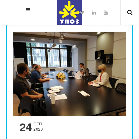
24
СЕП
2020