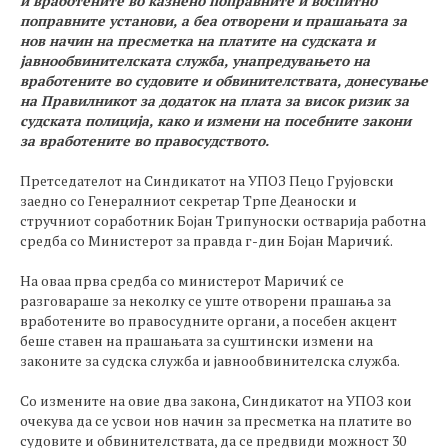
и вработените во казнено поправните и воспитно
поправните установи, а беа отворени и прашањата за
нов начин на пресметка на платите на судската и
јавнообвинителската служба, унапредувањето на
вработените во судовите и обвинителствата, донесување
на Правилникот за додаток на плата за висок ризик за
судската полиција, како и измени на посебните закони
за вработените во правосудството.
Претседателот на Синдикатот на УПОЗ Пецо Грујовски
заедно со Генералниот секретар Трпе Деаноски и
стручниот соработник Бојан Трипуноски остварија работна
средба со Министерот за правда г-дин Бојан Маричиќ.
На оваа прва средба со министерот Маричиќ се
разговараше за неколку се уште отворени прашања за
вработените во правосудните органи, а посебен акцент
беше ставен на прашањата за суштински измени на
законите за судска служба и јавнообвинителска служба.
Со измените на овие два закона, Синдикатот на УПОЗ кои
очекува да се усвои нов начин за пресметка на платите во
судовите и обвинителствата, да се предвиди можност 30