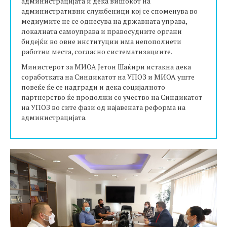
администрацијата и дека вишокот на
административни службеници кој се споменува во
медиумите не се однесува на државната управа,
локалната самоуправа и правосудните органи
бидејќи во овие институции има непополнети
работни места, согласно систематизациите.
Министерот за МИОА Јетон Шаќири истакна дека
соработката на Синдикатот на УПОЗ и МИОА уште
повеќе ќе се надгради и дека социјалното
партнерство ќе продолжи со учество на Синдикатот
на УПОЗ во сите фази од најавената реформа на
администрацијата.