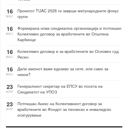
16
Проектот TUAC 2026 ги заврши меѓународните фокус
групи
МАЈ
16
Формирана нова синдикална организација и потпишан
Колективен договор за вработените во Општина
МАЈ
Карбинци
16
Колективен договор и за вработените во Основен суд
Ресен
МАЈ
16
Дали законот важи еднакво за сите, или само за
некои?
МАЈ
23
Генералниот секретар на ЕПСУ во посета на
Синдикатот на УПОЗ
АПР
23
Потпишан Анекс на Колективниот договор за
вработените во Фондот за пензиско и инвалидско
АПР
осигурување