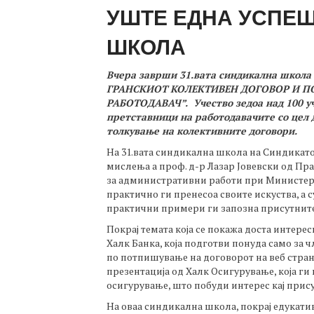
УШТЕ ЕДНА УСПЕ
ШКОЛА
Вчера заврши 31.вата синдикална школа
ГРАНСКИОТ КОЛЕКТИВЕН ДОГОВОР И П
РАБОТОДАВАЧ
”. Учество зедоа над 100 
претставници на работодавачите со цел 
толкување на колективните договори.
На 31.вата синдикална школа на Синдикато
мислења а проф. д-р Лазар Јовевски од Пр
за административни работи при Министер
практично ги пренесоа своите искуства, а 
практични примери ги запозна присутните
Покрај темата која се покажа доста интере
Халк Банка, која подготви понуда само за 
по потпишување на договорот на веб стран
презентација од Халк Осигурување, која г
осигурување, што побуди интерес кај прис
На оваа синдикална школа, покрај едукати