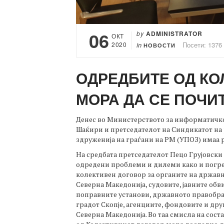
06
by
ADMINISTRATOR
ОКТ
2020
in
Посети: 1376
НОВОСТИ
ОДРЕДБИТЕ ОД КО
МОРА ДА СЕ ПОЧИ
Денес во Министерството за информатичко
Шаќири и претседателот на Синдикатот на
здруженија на граѓани на РМ (УПОЗ) имаа 
На средбата претседателот Пецо Грујовск
одредени проблеми и дилеми како и погр
колективен договор за органите на државн
Северна Македонија, судовите, јавните об
поправните установи, државното правобра
градот Скопје, агенциите, фондовите и др
Северна Македонија. Во таа смисла на сос