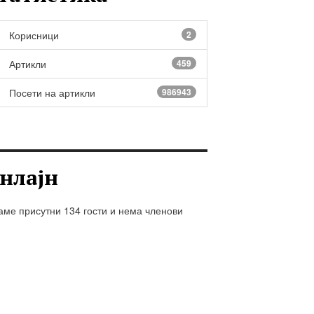
Корисници
2
Артикли
459
Посети на артикли
986943
нлајн
ме присутни 134 гости и нема членови