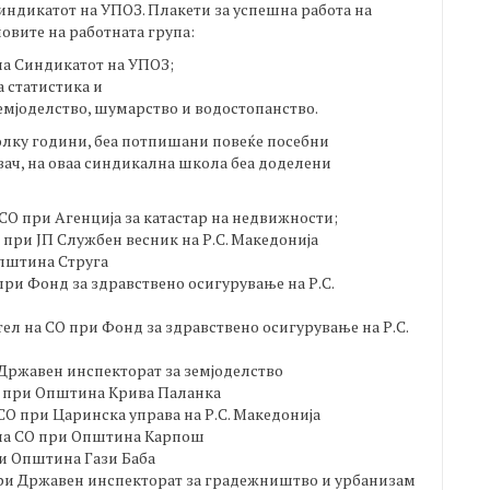
Синдикатот на УПОЗ. Плакети за успешна работа на
овите на работната група:
на Синдикатот на УПОЗ;
а статистика и
емјоделство, шумарство и водостопанство.
колку години, беа потпишани повеќе посебни
ач, на оваа синдикална школа беа доделени
СО при Агенција за катастар на недвижности;
 при ЈП Службен весник на Р.С. Македонија
Општина Струга
при Фонд за здравствено осигурување на Р.С.
ел на СО при Фонд за здравствено осигурување на Р.С.
 Државен инспекторат за земјоделство
О при Општина Крива Паланка
СО при Царинска управа на Р.С. Македонија
 на СО при Општина Карпош
ри Општина Гази Баба
при Државен инспекторат за градежништво и урбанизам