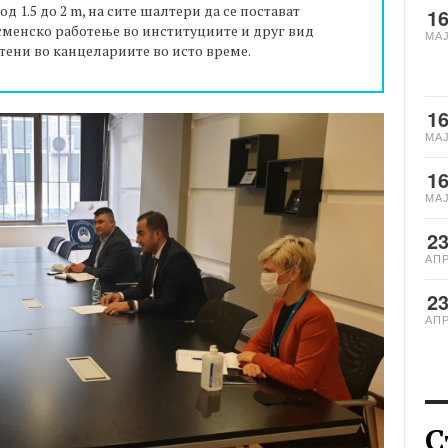
д 1.5 до 2 m, на сите шалтери да се постават
1
- сменско работење во институциите и друг вид
МА
отени во канцелариите во исто време.
1
МА
1
МА
2
АП
2
АП
С