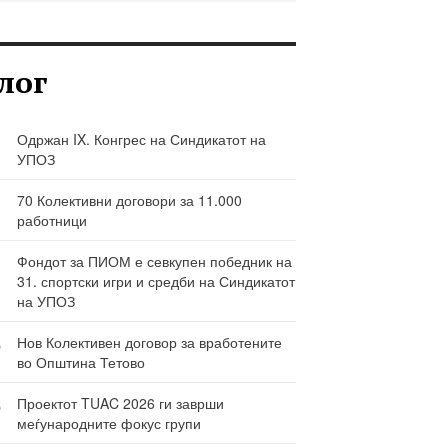
лог
Одржан IX. Конгрес на Синдикатот на
УПОЗ
70 Колективни договори за 11.000
работници
Фондот за ПИОМ е севкупен победник на
31. спортски игри и средби на Синдикатот
на УПОЗ
6
Нов Колективен договор за вработените
во Општина Тетово
Ј
6
Проектот TUAC 2026 ги заврши
меѓународните фокус групи
Ј