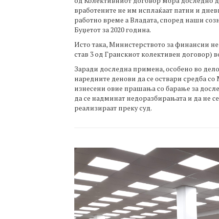
од Колективниот договор мора доследно да
вработените не им исплаќаат патни и днев
работно време а Владата, според наши соз
Буџетот за 2020 година.
Исто така, Министерството за финансии не
став 3 од Гранскиот колективен договор) во
Заради доследна примена, особено во дело
наредните денови да се оствари средба со
изнесени овие прашања со барање за досл
да се надминат недоразбирањата и да не се
реализираат преку суд.