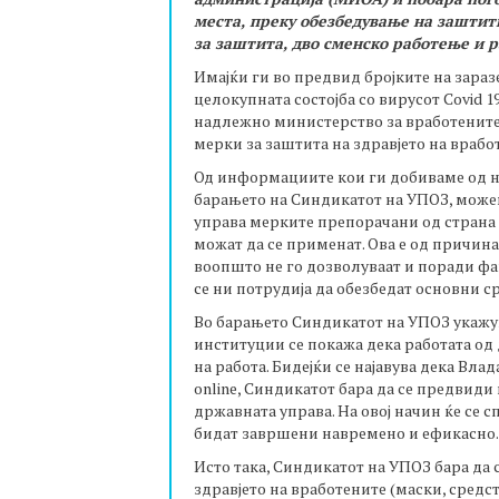
места, преку обезбедување на заштит
за заштита, дво сменско работење и 
Имајќи ги во предвид бројките на заразе
целокупната состојба со вирусот Covid 
надлежно министерство за вработените
мерки за заштита на здравјето на врабо
Од информациите кои ги добиваме од 
барањето на Синдикатот на УПОЗ, може
управа мерките препорачани од страна 
можат да се применат. Ова е од причина
воопшто не го дозволуваат и поради фа
се ни потрудија да обезбедат основни ср
Во барањето Синдикатот на УПОЗ укажув
институции се покажа дека работата од
на работа. Бидејќи се најавува дека Вл
online, Синдикатот бара да се предвиди
државната управа. На овој начин ќе се с
бидат завршени навремено и ефикасно.
Исто така, Синдикатот на УПОЗ бара да 
здравјето на вработените (маски, средст