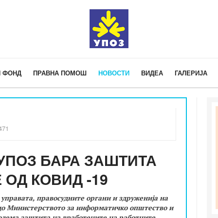
 ФОНД
ПРАВНА ПОМОШ
НОВОСТИ
ВИДЕА
ГАЛЕРИЈА
471
УПОЗ БАРА ЗАШТИТА
 ОД КОВИД -19
 управата, правосудните органи и здруженија на
 до Министерството за информатичко општество и
олема заштита на вработените на работните