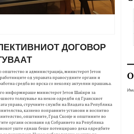
ЛЕКТИВНИОТ ДОГОВОР
ТУВААТ
 општество и администрација, министерот Јетон
О
 работниците од управата правосудните органи и
работна средба во врска со неколку актуелни прашања.
Има
и го информираше министерот Јетон Шаќири за
ешното толкување на некои одредби од Гранскиот
ата управа, стручните служби на Владата на Република
винителства, казнено поправните установи и воспитно
нителство, општините, Град Скопје и општините во
угите органи основани од Собранието на Република
танокот уште еднаш беше потенцирано дека одредбите