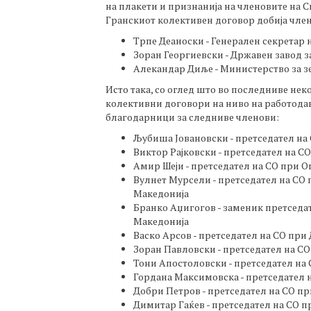
на плакети и признанија на членовите на 
Гранскиот колективен договор добија член
Трпе Деаноски - Генерален секретар 
Зоран Георгиевски - Државен завод з
Алекандар Диље - Министерство за з
Исто така, со оглед што во последниве не
колективни договори на ниво на работодав
благодарници за следниве членови:
Љубиша Јовановски - претседател на 
Виктор Рајковски - претседател на СО
Амир Шеји - претседател на СО при 
Вулнет Мурсели - претседател на СО 
Македонија
Бранко Аџигогов - заменик претседат
Македонија
Васко Арсов - претседател на СО при
Зоран Павловски - претседател на С
Тони Апостоловски - претседател на 
Гордана Максимовска - претседател
Добри Петров - претседател на СО п
Димитар Гаќев - претседател на СО 