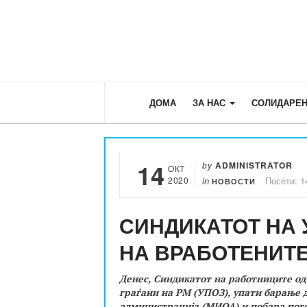
ДОМА
ЗА НАС
СОЛИДАРЕН
14
by
ADMINISTRATOR
ОКТ
2020
in
Посети: 1
НОВОСТИ
СИНДИКАТОТ НА 
НА ВРАБОТЕНИТЕ
Денес, Синдикатот на работниците од
граѓани на РМ (УПОЗ), упати барање
администрација (МИОА) и побара пог