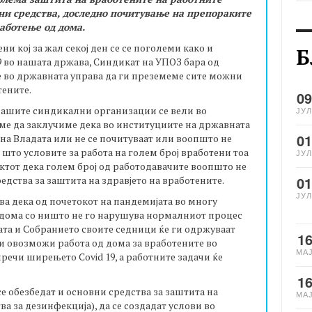
ни средства, доследно почитување на препораките
работење од дома.
ни кој за жал секој ден се сe поголеми како и
Б
19 во нашата држава, Синдикат на УПОЗ бара од
 во државната управа да ги преземеме сите можни
тените.
09
нашите синдикални организации се вели во
ЈУЛ
ме да заклучиме дека во институциите на државната
01
на Владата или не се почитуваат или воопшто не
 што условите за работа на голем број вработени тоа
ЈУЛ
ктот дека голем број од работодавачите воопшто не
01
едства за заштита на здравјето на вработените.
ЈУЛ
а дека од почетокот на пандемијата во многу
 дома со ништо не го нарушува нормалниот процес
адата и Собранието своите седници ќе ги одржуваат
1
 и овозможи работа од дома за вработените во
МА
пречи ширењето Covid 19, а работните задачи ќе
1
се обезбедат и основни средства за заштита на
МА
ва за дезинфекција), да се создадат услови во