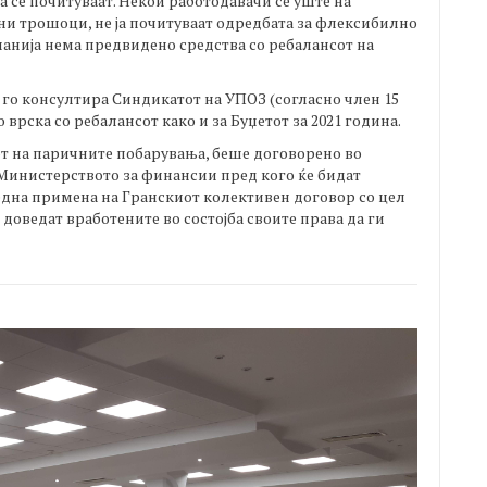
 се почитуваат. Некои работодавачи се уште на
ни трошоци, не ја почитуваат одредбата за флексибилно
нанија нема предвидено средства со ребалансот на
 го консултира Синдикатот на УПОЗ (согласно член 15
 врска со ребалансот како и за Буџетот за 2021 година.
т на паричните побарувања, беше договорено во
 Министерството за финансии пред кого ќе бидат
една примена на Гранскиот колективен договор со цел
 доведат вработените во состојба своите права да ги