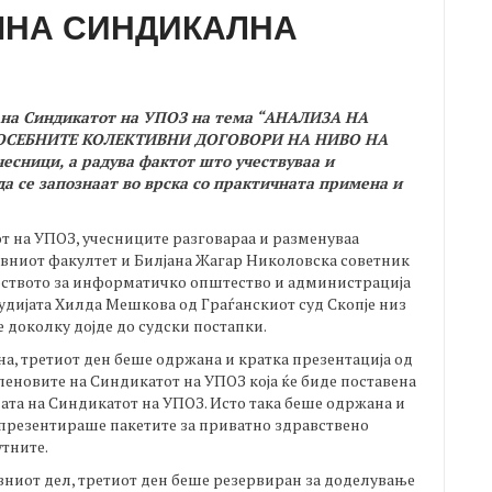
ШНА СИНДИКАЛНА
 на Синдикатот на УПОЗ на тема
“АНАЛИЗА НА
ОСЕБНИТЕ КОЛЕКТИВНИ ДОГОВОРИ НА НИВО НА
учесници, а радува фактот што учествуваа и
да се запознаат во врска со практичната примена и
т на УПОЗ, учесниците разговараа и разменуваа
авниот факултет и Билјана Жагар Николовска советник
ството за информатичко општество и администрација
судијата Хилда Мешкова од Граѓанскиот суд Скопје низ
 доколку дојде до судски постапки.
сна, третиот ден беше одржана и кратка презентација од
членовите на Синдикатот на УПОЗ која ќе биде поставена
ата на Синдикатот на УПОЗ. Исто така беше одржана и
и презентираше пакетите за приватно здравствено
утните.
вниот дел, третиот ден беше резервиран за доделување