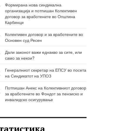
6
Формирана нова синдикална
организација и потпишан Колективен
Ј
договор за вработените во Општина
Карбинци
6
Колективен договор и за вработените во
Основен суд Ресен
Ј
6
Дали законот важи еднакво за сите, или
само за некои?
Ј
3
Генералниот секретар на ЕПСУ во посета
на Синдикатот на УПОЗ
Р
3
Потпишан Анекс на Колективниот договор
за вработените во Фондот за пензиско и
Р
инвалидско осигурување
татистика