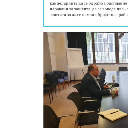
канцелариите да се одржува растојание о
паравани за заштита, да се воведе дво 
заштита за да се намали бројот на враб