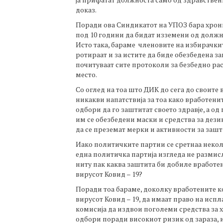
доказ.
Поради ова Синдикатот на УПОЗ бара хрони
под 10 години да бидат изземени од должно
Исто така, бараме членовите на избирачки
ротираат и за истите да биде обезбедена з
почитуваат сите протоколи за безбедно ра
место.
Со оглед на тоа што ДИК до сега до своит
никакви напатствија за тоа како вработен
одбори да го заштитат своето здравје, а од
им се обезбедени маски и средства за дез
да се преземат мерки и активности за зашт
Иако политичките партии се сретнаа неколк
една политичка партија изгледа не размис
ниту пак каква заштита би добиле вработен
вирусот Ковид – 19?
Поради тоа бараме, доколку вработените ко
вирусот Ковид – 19, да имаат право на исп
комисија да издвои поголеми средства за
одбори поради високиот ризик од зараза, и