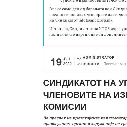
судските и јавнообвинителските 
Ова се само дел од барањата кои Синди
воедно ги повика одговорите да ги доста
на Синдикатот
info@upoz.org.mk
.
Исто така, Синдикатот на УПОЗ изразув
политичките партии на кои дополнител
19
by
ADMINISTRATOR
ЈУН
2020
in
Посети: 1519
НОВОСТИ
СИНДИКАТОТ НА У
ЧЛЕНОВИТЕ НА ИЗ
КОМИСИИ
Во пресрет на претстојните парламентар
правосудниет органи и здруженија на гра