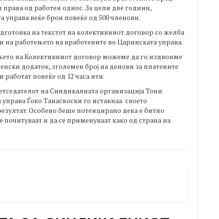
права од работен однос. За цели две години,
 управа веќе брои повеќе од 500 членови.
одготовка на текстот на колективниот договор со желба
и на работењето на вработените во Царинската управа.
ето на Колективниот договор можеме да го издвоиме
енски додаток, зголемен број на денови за платените
и работат повеќе од 12 часа итн.
етседателот на Синдикалната организација Тони
управа Ѓоко Танаскоски го истакнаа своето
резултат. Особено беше потенцирано дека е битно
е почитуваат и да се применуваат како од страна на