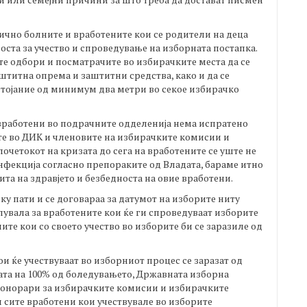
чно болните и вработените кои се родители на деца
ста за учество и спроведување на изборната постапка.
те одбори и посматрачите во избирачките места да се
аштитна опрема и заштитни средства, како и да се
стојание од минимум два метри во секое избирачко
е вработени во подрачните одделенија нема испратено
ите во ДИК и членовите на избирачките комисии и
 почетокот на кризата до сега на вработените се уште не
инфекција согласно препораките од Владата, бараме итно
ита на здравјето и безбедноста на овие вработени.
у пати и се договараа за датумот на изборите ниту
лувала за вработените кои ќе ги спроведуваат изборите
ите кои со своето учество во изборите би се заразиле од
и ќе учествуваат во изборниот процес се заразат од
лата на 100% од боледувањето, Државната изборна
 хонорари за избирачките комисии и избирачките
 сите вработени кои учествувале во изборите