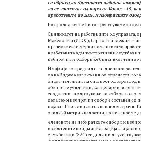
се обрати до Државната изборна комисиј
да се заштитат од вирусот Ковид - 19, ка
вработените во ДИК и избирачките одбо
Во продолжение Ви го пренесуваме во цел
Синдикатот на работниците од управата, пр
Македонија (УПОЗ), бара од надлежните ин
преземат сите мерки на заштита за вработ
вработените административни службеници
избирачките одбори ќе бидат вклучени во 
Имајќи ја во предвид секојдневната растечк
да не бидеме загрижени од опасноста, гол
бидат изложени на опасност од зараза од ви
обично се училници, канцеларии во општи
соодветни за одржување на избори во врем
дека секој избирачки одбор е составен од п
појават 14 коалиции со свои посматрачи. Та
околу 20 метри квадратни, во исто време д
Членовите на избирачките одбори и избира
вработените во администрацијата и јавнио
службеници (ЗАС) се должни да учествуваат
ја прифатат должноста само од здравствен