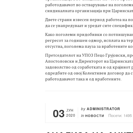
работодавачот во остварување на поголеми 
синдикалната организација при Царинската
Двете страни извесен период работеа на п
да се унапредуваат и уредат сите специфик
Како поголеми придобивки со потпишувањ
регресот за годишен одмор, исплата на тер
отсуства, поголема пауза за вработените ко
Претседателот на УПОЗ Пецо Грујовски, пр
Апостоловски и Директорот на Царинската 
задоволство од соработката и од крајниот 
одредбите од овој Колективен договор да с
работодавачот така и од вработените.
03
by
ADMINISTRATOR
ЈУН
2020
in
Посети: 1495
НОВОСТИ