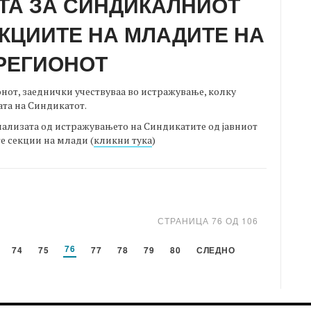
ТА ЗА СИНДИКАЛНИОТ
КЦИИТЕ НА МЛАДИТЕ НА
РЕГИОНОТ
нот, заеднички учествуваа во истражување, колку
ата на Синдикатот.
анализата од истражувањето на Синдикатите од јавниот
е секции на млади (
кликни тука
)
СТРАНИЦА 76 ОД 106
76
74
75
77
78
79
80
СЛЕДНО