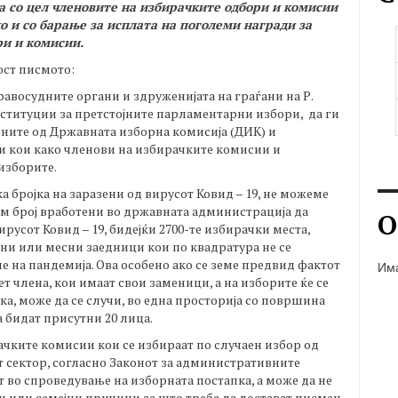
а со цел членовите на избирачките одбори и комисии
ко и со барање за исплата на поголеми награди за
ри и комисии.
ост писмото:
авосудните органи и здруженијата на граѓани на Р.
ституции за претстојните парламентарни избори, да ги
ените од Државната изборна комисија (ДИК) и
 кои како членови на избирачките комисии и
изборите.
а бројка на заразени од вирусот Ковид – 19, не можеме
ем број вработени во државната администрација да
О
русот Ковид – 19, бидејќи 2700-те избирачки места,
ни или месни заедници кои по квадратура не се
е на пандемија. Ова особено ако се земе предвид фактот
Има
ет члена, кои имаат свои заменици, а на изборите ќе се
ка, може да се случи, во една просторија со површина
а бидат присутни 20 лица.
чките комисии кои се избираат по случаен избор од
т сектор, согласно Законот за административните
 во спроведување на изборната постапка, а може да не
и или семејни причини за што треба да достават писмен