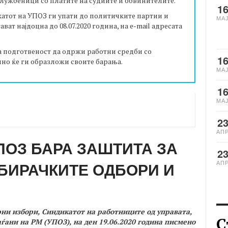
службеници со платите на судиите и обвинителите.
1
катот на УПОЗ ги упати до политичките партии и
МА
ват најдоцна до 08.07.2020 година, на e-mail адресата
а подготвеност да одржи работни средби со
1
но ќе ги образложи своите барања.
МА
1
МА
2
АП
ПОЗ БАРА ЗАШТИТА ЗА
2
БИРАЧКИТЕ ОДБОРИ И
АП
ни избори, Синдикатот на работниците од управата,
С
ѓани на РМ (УПОЗ), на ден 19.06.2020 година писмено