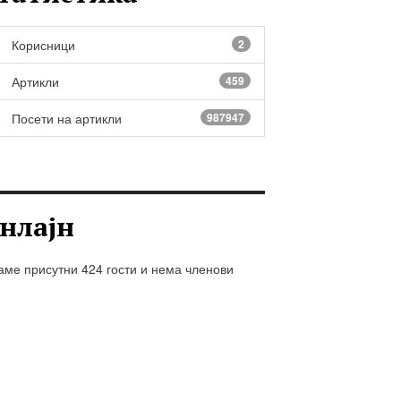
Корисници
2
Артикли
459
Посети на артикли
987947
нлајн
ме присутни 424 гости и нема членови