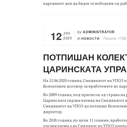
наредниот ден да бидат ослободени од раб
12
by
ADMINISTRATOR
ЈУН
2020
in
Посети: 1728
НОВОСТИ
ПОТПИШАН КОЛЕК
ЦАРИНСКАТА УПРА
На 12.06.2020 година, Синдикатот на УПОЗ 
Колективен договор за вработените во цар
Во 2009 година, под притисок од страна н
Царинската управа членка на Синдикатот
Синдикатот на УПОЗ да потпише Колективе
директор.
Во 2018 година, по цели 11 години, врабо
организација а во Синдикат на УПОЗ препоз