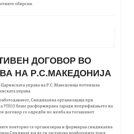
отните обврски.
ТИВЕН ДОГОВОР ВО
ВА НА Р.С.МАКЕДОНИЈА
и Царинската управа на Р.С. Македонија потпишаа
инската управа.
а работодавачот, Синдикална организација при
 на УПОЗ беше расформирана заради неприфаќањето на
н договор со одредби по желба на тогашниот
тените повторно се организираа и формираа синдикална
наа Синдикат кој ќе ги застапува вработените пред