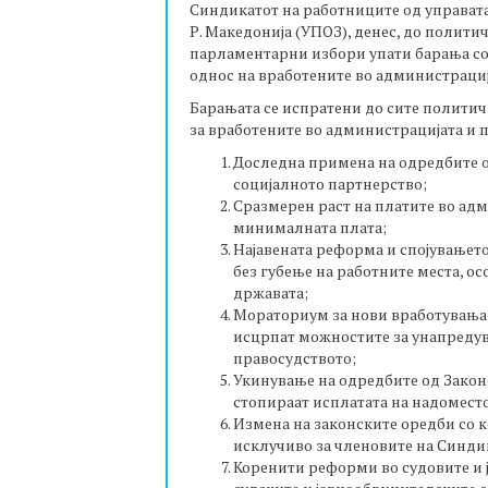
Синдикатот на работниците од управата
Р. Македонија (УПОЗ), денес, до полити
парламентарни избори упати барања со
однос на вработените во администрациј
Барањата се испратени до сите политич
за вработените во администрацијата и 
Доследна примена на одредбите 
социјалното партнерство;
Сразмерен раст на платите во адм
минималната плата;
Најавената реформа и спојувањето
без губење на работните места, ос
државата;
Мораториум за нови вработувања 
исцрпат можностите за унапредув
правосудството;
Укинување на одредбите од Законо
стопираат исплатата на надоместо
Измена на законските оредби со 
исклучиво за членовите на Синд
Коренити реформи во судовите и ј