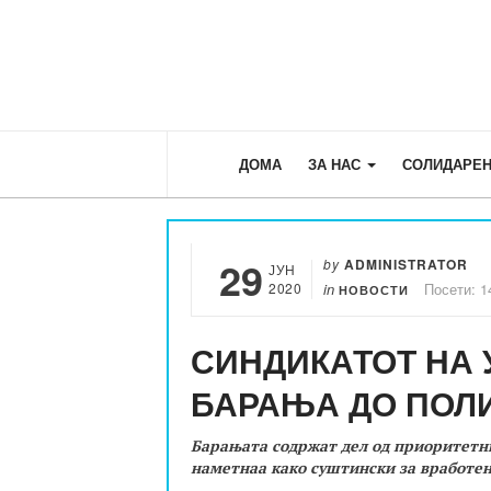
ДОМА
ЗА НАС
СОЛИДАРЕН
29
by
ADMINISTRATOR
ЈУН
2020
in
Посети: 1
НОВОСТИ
СИНДИКАТОТ НА 
БАРАЊА ДО ПОЛ
Барањата содржат дел од приоритетн
наметнаа како суштински за вработен