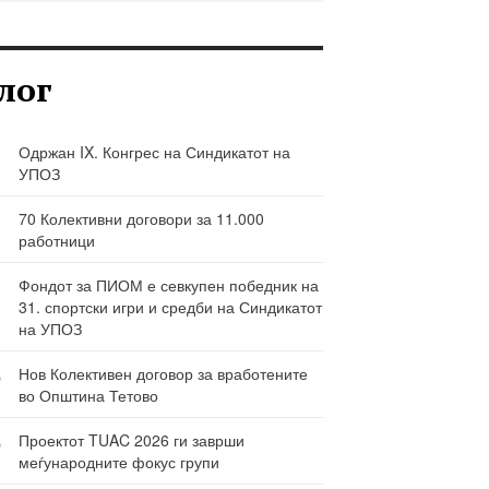
лог
Одржан IX. Конгрес на Синдикатот на
УПОЗ
70 Колективни договори за 11.000
работници
Фондот за ПИОМ е севкупен победник на
31. спортски игри и средби на Синдикатот
на УПОЗ
6
Нов Колективен договор за вработените
во Општина Тетово
Ј
6
Проектот TUAC 2026 ги заврши
меѓународните фокус групи
Ј