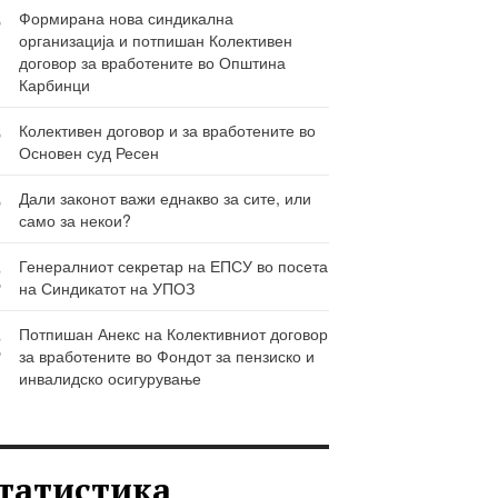
6
Формирана нова синдикална
организација и потпишан Колективен
Ј
договор за вработените во Општина
Карбинци
6
Колективен договор и за вработените во
Основен суд Ресен
Ј
6
Дали законот важи еднакво за сите, или
само за некои?
Ј
3
Генералниот секретар на ЕПСУ во посета
на Синдикатот на УПОЗ
Р
3
Потпишан Анекс на Колективниот договор
за вработените во Фондот за пензиско и
Р
инвалидско осигурување
татистика