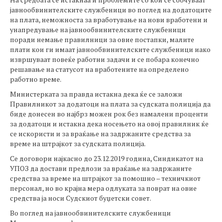
јавнообвинителските службеници во поглед на додатоците
на плата, неможноста за вработување на нови вработени и
унапредување на јавнообвинителските службеници
поради немање правилници за овие постапки, малите
плати кои ги имаат јавнообвинителските службеници иако
извршуваат повеќе работни задачи и се побара конечно
решавање на статусот на вработените на определено
работно време.
Министерката за правда истакна дека ќе се заложи
Правилникот за додатоци на плата за судската полиција да
биде донесен во најбрз можен рок без намалени проценти
за додатоци и истакна дека носењето на овој правилник ќе
се искористи и за враќање на задржаните средства за
време на штрајкот за судската полиција.
Се договори најкасно до 23.12.2019 година, Синдикатот на
УПОЗ да достави предлози за враќање на задржаните
средства за време на штрајкот за помошно – техничкиот
персонал, но во крајна мера одлуката за поврат на овие
средства ја носи Судскиот буџетски совет.
Во поглед на јавнообвинителските службеници