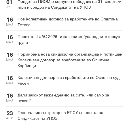
01
Фондот за ПИОМ е севкупен победник на 31. спортски
игри и средби на Синдикатот на УПОЗ
ЈУЛ
16
Нов Колективен договор за вработените во Општина
Тетово
МАЈ
16
Проектот TUAC 2026 ги заврши меѓународните фокус
групи
МАЈ
16
Формирана нова синдикална организација и потпишан
Колективен договор за вработените во Општина
МАЈ
Карбинци
16
Колективен договор и за вработените во Основен суд
Ресен
МАЈ
16
Дали законот важи еднакво за сите, или само за
некои?
МАЈ
23
Генералниот секретар на ЕПСУ во посета на
Синдикатот на УПОЗ
АПР