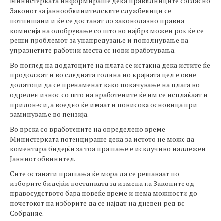
Министерката информираше дека правилниците согласно
Законот за јавнообвинителските службеници се
потпишани и ќе се достават до законодавно правна
комисија на одобрување со што во најбрз можен рок ќе се
реши проблемот за унапредување и пополнување на
упразнетите работни места со нови вработувања.
Во поглед на додатоците на плата се истакна дека истите ќе
продолжат и во следната година но крајната цел е овие
додатоци да се пренаменат како покачување на плата во
одреден износ со што на вработените ќе им се исплаќаат и
придонеси, а воедно ќе имаат и повисока основица при
заминување во пензија.
Во врска со вработените на определено време
Министерката потенцираше дека за истото не може да
коментира бидејќи за тоа прашање е исклучиво надлежен
Јавниот обвинител.
Сите останати прашања ќе мора да се решаваат по
изборите бидејќи постапката за измена на Законите од
правосудството бара повеќе време и нема можности до
почетокот на изборите да се најдат на дневен ред во
Собрание.