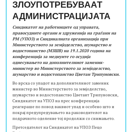
ЗЛОУПОТРЕБУВААТ
АДМИНИСТРАЦИЈАТА
Синдикатот на работниците од управата,
правосудните органи и здруженија на граѓани на
РМ (УПОЗ) и Синдикалната организација при
Министерството за земјоделство, шумарство и
водостопанство (МЗШВ) на 19.1.2020 година на
конференција за медиуите го осудија
однесувањето на дополнителниот заменик-
министер во Министерството за земјоделство,
шумарство и водостопанство Цветан Трипуновски.
Во врска со упадот на дополнителниот заменик
министер во Министерството за земјоделство,
шумарство и водостопанство Цветант Tрипуновски,
Синдикатот на УПОЗ на прес конференција
реагираше по повод ваквиот упад и особено што и
покрај предупредувањето на раководителот на
подрачното оделение тој продолжи со снимањето.
Претседателот на Синдикатот на УПОЗ Пецо