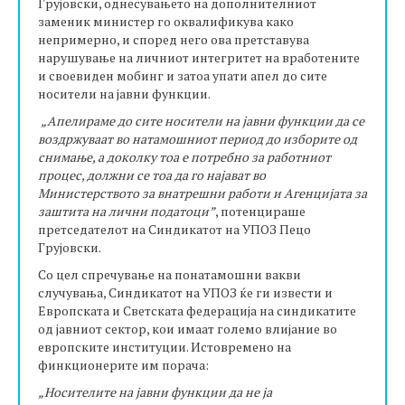
Грујовски, однесувањето на дополнителниот
заменик министер го оквалификува како
непримерно, и според него ова претставува
нарушување на личниот интегритет на вработените
и своевиден мобинг и затоа упати апел до сите
носители на јавни функции.
„Апелираме до сите носители на јавни функции да се
воздржуваат во натамошниот период до изборите од
снимање, а доколку тоа е потребно за работниот
процес, должни се тоа да го најават во
Министерството за внатрешни работи и Агенцијата за
заштита на лични податоци”
, потенцираше
претседателот на Синдикатот на УПОЗ Пецо
Грујовски.
Со цел спречување на понатамошни вакви
случувања, Синдикатот на УПОЗ ќе ги извести и
Европската и Светската федерација на синдикатите
од јавниот сектор, кои имаат големо влијание во
европските институции. Истoвремено на
финкционерите им порача:
„Носителите на јавни функции да не ја