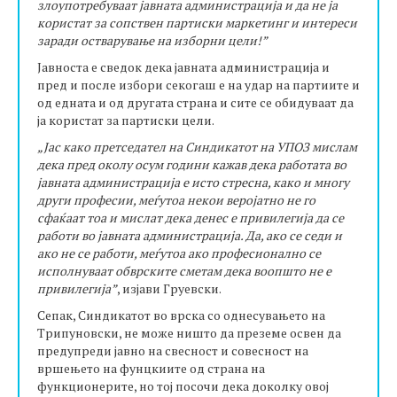
злоупотребуваат јавната администрација и да не ја
користат за сопствен партиски маркетинг и интереси
заради остварување на изборни цели!”
Јавноста е сведок дека јавната администрација и
пред и после избори секогаш е на удар на партиите и
од едната и од другата страна и сите се обидуваат да
ја користат за партиски цели.
„Јас како претседател на Синдикатот на УПОЗ мислам
дека пред околу осум години кажав дека работата во
јавната администрација е исто стресна, како и многу
други професии, меѓутоа некои веројатно не го
сфаќаат тоа и мислат дека денес е привилегија да се
работи во јавната администрација. Да, ако се седи и
ако не се работи, меѓутоа ако професионално се
исполнуваат обврските сметам дека воопшто не е
привилегија”
, изјави Груевски.
Сепак, Синдикатот во врска со однесувањето на
Трипуновски, не може ништо да преземе освен да
предупреди јавно на свесност и совесност на
вршењето на фунцкиите од страна на
функционерите, но тој посочи дека доколку овој