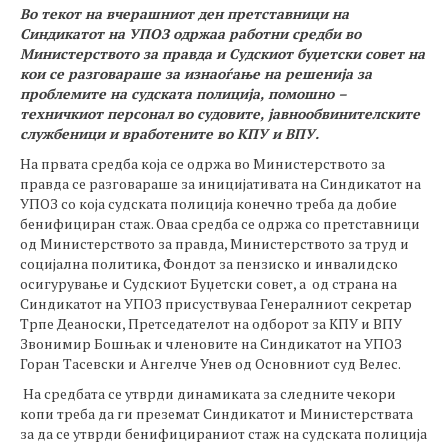
Во текот на вчерашниот ден претставници на
Синдикатот на УПОЗ одржаа работни средби во
Министерството за правда и Судскиот буџетски совет на
кои се разговараше за изнаоѓање на решенија за
проблемите на судската полиција, помошно –
техничкиот персонал во судовите, јавнообвинителските
службеници и вработените во КПУ и ВПУ.
На првата средба која се одржа во Министерството за
правда се разговараше за иницијативата на Синдикатот на
УПОЗ со која судската полиција конечно треба да добие
бенифициран стаж. Оваа средба се одржа со претставници
од Министерството за правда, Министерството за труд и
социјална политика, Фондот за пензиско и инвалидско
осигурување и Судскиот Буџетски совет, а од страна на
Синдикатот на УПОЗ присуствуваа Генералниот секретар
Трпе Деаноски, Претседателот на одборот за КПУ и ВПУ
Звонимир Бошњак и членовите на Синдикатот на УПОЗ
Горан Тасевски и Ангелче Унев од Основниот суд Велес.
На средбата се утврди динамиката за следните чекори
копи треба да ги преземат Синдикатот и Министерствата
за да се утврди бенифицираниот стаж на судската полиција