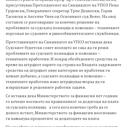
присуствуваа Претседателот на Синдикатот на УПОЗ Пецо
Грујовски, Генералниот секретар Трпе Деаноски, Горан
Тасевски и Ангелче Унев од Основниот суд Велес. На овој
состанок се разговараше за конечно решение на
проблемите за судската полиција и помошно – техничкиот
персонал во судовите и јавнообвинителските службеници.
Претставниците на Синдикатот на УПОЗ истакнаа дека
Судскиот буџетски совет воопшто не сака да ги реши
проблемите на судските полицајци и помошно –
техничките вработени. И покрај обезбедените средства за
време на штрајкот парите од страна на Владата задржаните
средства од штрајкот овие категории не вработени ги
немаат добиено, а судските полицајци и помошно –
техничките вработени иако штрајкуваа мораа да ги
извршуваат и редовните работни задачи.
Се истакна дека Министерството за финансии пет години
го кочеше носењето на правилникот за додатоци на плата
за судската полиција. а сега кога конечно треба да се
донесе истиот, Министерството за финансии неосновано
ги намалува процентите за додатоците на плата.
На средбата се истакнаа и проблемите со кои се соочуваат