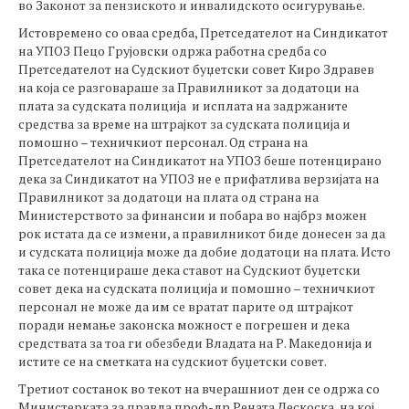
во Законот за пензиското и инвалидското осигурување.
Истовремено со оваа средба, Претседателот на Синдикатот
на УПОЗ Пецо Грујовски одржа работна средба со
Претседателот на Судскиот буџетски совет Киро Здравев
на која се разговараше за Правилникот за додатоци на
плата за судската полиција и исплата на задржаните
средства за време на штрајкот за судската полиција и
помошно – техничкиот персонал. Од страна на
Претседателот на Синдикатот на УПОЗ беше потенцирано
дека за Синдикатот на УПОЗ не е прифатлива верзијата на
Правилникот за додатоци на плата од страна на
Министерството за финансии и побара во најбрз можен
рок истата да се измени, а правилникот биде донесен за да
и судската полиција може да добие додатоци на плата. Исто
така се потенцираше дека ставот на Судскиот буџетски
совет дека на судската полиција и помошно – техничкиот
персонал не може да им се вратат парите од штрајкот
поради немање законска можност е погрешен и дека
средствата за тоа ги обезбеди Владата на Р. Македонија и
истите се на сметката на судскиот буџетски совет.
Третиот состанок во текот на вчерашниот ден се одржа со
Министерката за правда проф-др Рената Дескоска, на кој