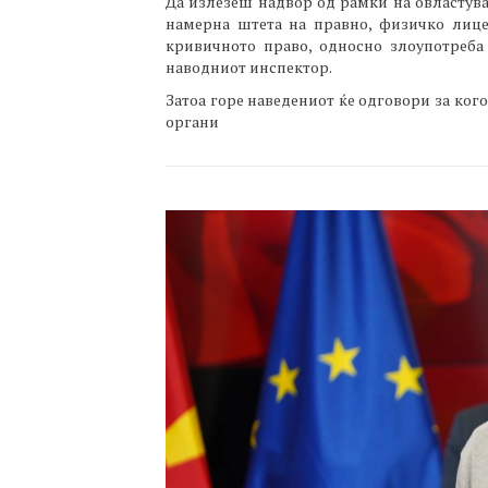
Да излезеш надвор од рамки на овластува
намерна штета на правно, физичко лице
кривичното право, односно злоупотреба
наводниот инспектор.
Затоа горе наведениот ќе одговори за ког
органи