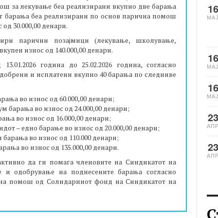
мош за лекување беа реализирани вкупно две барања
1
Пет барања беа реализирани по основ парична помош
МА
од 30.000,00 денари.
ири парични позајмици (лекување, школување,
вкупен износ од 140.000,00 денари.
1
3.01.2026 година до 25.02.2026 година, согласно
МА
добрени и исплатени вкупно 40 барања по следниве
1
МА
рања во износ од 60.000,00 денари;
 барања во износ од 24.000,00 денари;
2
ања во износ од 16.000,00 денари;
АП
дот – едно барање во износ од 20.000,00 денари;
 барања во износ од 110.000 денари;
2
арања во износ од 135.000,00 денари.
АП
активно да ги помага членовите на Синдикатот на
е и одобрување на поднесените барања согласно
на помош од Солидарниот фонд на Синдикатот на
С