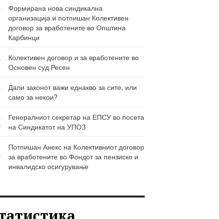
6
Формирана нова синдикална
организација и потпишан Колективен
Ј
договор за вработените во Општина
Карбинци
6
Колективен договор и за вработените во
Основен суд Ресен
Ј
6
Дали законот важи еднакво за сите, или
само за некои?
Ј
3
Генералниот секретар на ЕПСУ во посета
на Синдикатот на УПОЗ
Р
3
Потпишан Анекс на Колективниот договор
за вработените во Фондот за пензиско и
Р
инвалидско осигурување
татистика