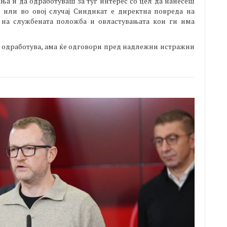
ња и да одработуваш за туѓ интерес со цел да нанесеш
 или во овој случај Синдикат е директна повреда на
 на службената положба и овластувањата кои ги има
о одработува, ама ќе одговори пред надлежни истражни