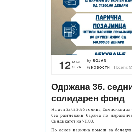
12
by
BOJAN
МАР
2026
in
Посети: 5
НОВОСТИ
Одржана 36. седни
солидарен фонд
На ден 25.02.2026 година, Комисијата за
беа разгледани барања по најразлич
Синдикатот на УПОЗ.
По основ парична помош за боледува