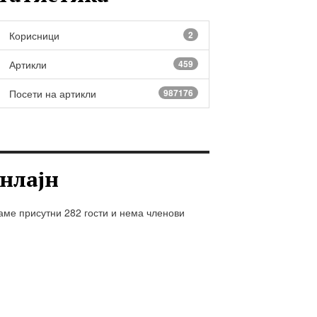
Корисници
2
Артикли
459
Посети на артикли
987176
нлајн
ме присутни 282 гости и нема членови