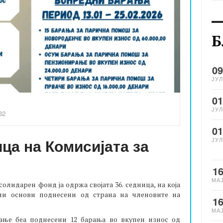
Б
09
ЈУЛ
01
ЈУЛ
32
01
ца на Комисијата за
ЈУЛ
1
МА
 солидарен фонд ја одржа својата 36. седница, на која
ни основи поднесени од страна на членовите на
1
МА
ње беа поднесени 12 барања во вкупен износ од