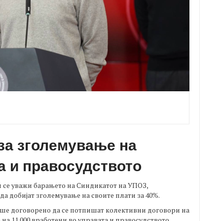
за зголемување на
а и правосудството
и се уважи барањето на Синдикатот на УПОЗ,
да добијат зголемување на своите плати за 40%.
еше договорено да се потпишат колективни договори на
 на 11.000 вработени во управата и правосудството.