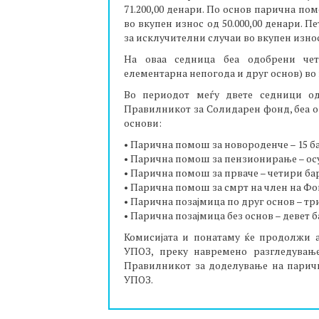
71.200,00 денари. По основ парична по
во вкупен износ од 50.000,00 денари. 
за исклучителни случаи во вкупен износ 
На оваа седница беа одобрени чет
елементарна непогода и друг основ) во 
Во периодот меѓу двете седници од 1
Правилникот за Солидарен фонд, беа о
основи:
• Парична помош за новороденче – 15 ба
• Парична помош за пензионирање – осум
• Парична помош за прваче – четири бар
• Парична помош за смрт на член на Фон
• Парична позајмица по друг основ – три
• Парична позајмица без основ – девет б
Комисијата и понатаму ќе продолжи 
УПОЗ, преку навремено разгледувањ
Правилникот за доделување на парич
УПОЗ.