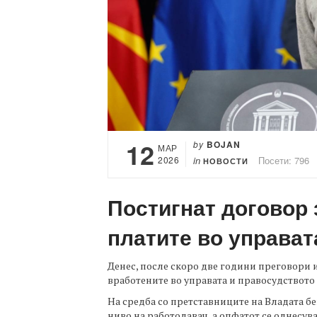
12
by
BOJAN
МАР
2026
in
Посети: 796
НОВОСТИ
Постигнат договор 
платите во управат
Денес, после скоро две години преговори 
вработените во управата и правосудството 
На средба со претставниците на Владата б
ниво на работодавач, а опфатот се однесува