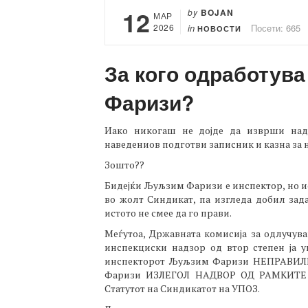
12
by
BOJAN
МАР
2026
in
Посети: 665
НОВОСТИ
За кого одработув
Фаризи?
Иако никогаш не дојде да изврши над
наведениов подготви записник и казна за н
Зошто??
Бидејќи Љуљзим Фаризи е инспектор, но и
во жолт Синдикат, па изгледа добил зада
истото не смее да го прави.
Меѓутоа, Државната комисија за одлучува
инспекциски надзор од втор степен ја 
инспекторот Љуљзим Фаризи НЕПРАВИЛН
Фаризи ИЗЛЕГОЛ НАДВОР ОД РАМКИТЕ 
Статутот на Синдикатот на УПОЗ.