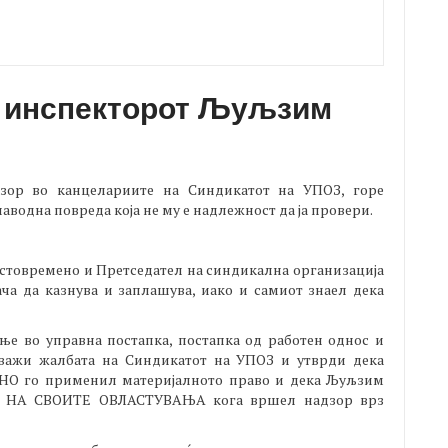
а инспекторот Љуљзим
зор во канцелариите на Синдикатот на УПОЗ, горе
аводна повреда која не му е надлежност да ја провери.
стовремено и Претседател на синдикална организација
ча да казнува и заплашува, иако и самиот знаел дека
ње во управна постапка, постапка од работен однос и
уважи жалбата на Синдикатот на УПОЗ и утврди дека
О го применил материјалното право и дека Љуљзим
НА СВОИТЕ ОВЛАСТУВАЊА кога вршел надзор врз