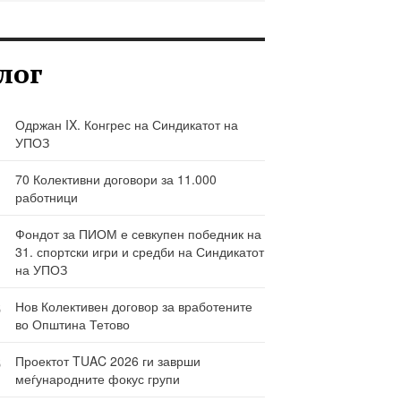
лог
Одржан IX. Конгрес на Синдикатот на
УПОЗ
70 Колективни договори за 11.000
работници
Фондот за ПИОМ е севкупен победник на
31. спортски игри и средби на Синдикатот
на УПОЗ
6
Нов Колективен договор за вработените
во Општина Тетово
Ј
6
Проектот TUAC 2026 ги заврши
меѓународните фокус групи
Ј