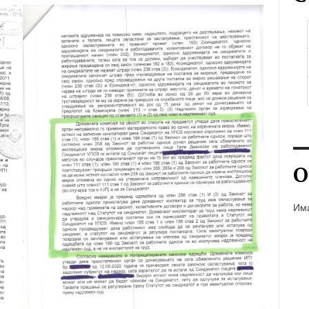
О
Има